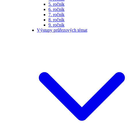
5. ročník
6. ročník
7. ročník
8. ročník
9. ročník
Výstupy průřezových témat