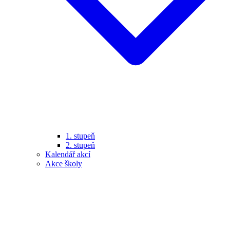
1. stupeň
2. stupeň
Kalendář akcí
Akce školy