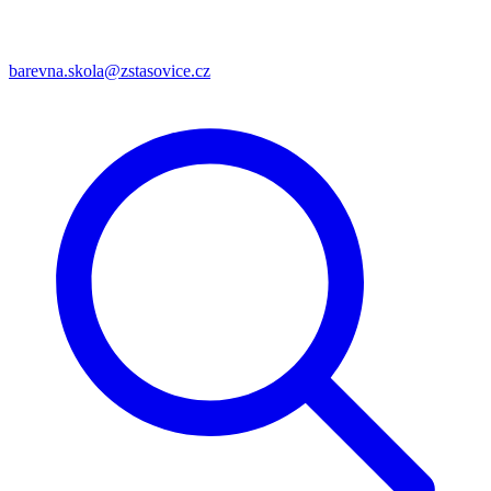
barevna.skola@zstasovice.cz