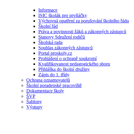
Informace
ISIC školák pro prvňáčky
Výchovná opatření za porušování školního řádu
Školní řád
Práva a povinnosti žáků a zákonných zástupců
Stanovy Sdružení rodičů
Školská rada
Souhlas zákonných zástupců
Portal proskoly.cz
Prohlášení o ochraně soukromí
Kvalifikovanost pedagogického sboru
Přihláška do školní družiny
Zápis do 1. třídy
Ochrana oznamovatelů
Školní poradenské pracoviště
Dokumentace školy
ŠVP
Šablony
Výstupy