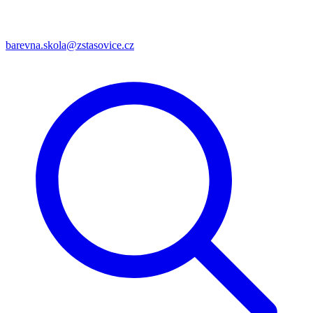
barevna.skola@zstasovice.cz