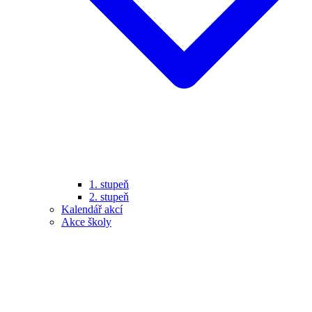
1. stupeň
2. stupeň
Kalendář akcí
Akce školy