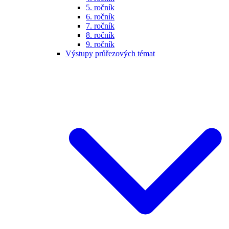
5. ročník
6. ročník
7. ročník
8. ročník
9. ročník
Výstupy průřezových témat