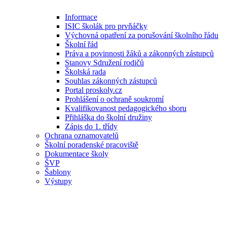
Informace
ISIC školák pro prvňáčky
Výchovná opatření za porušování školního řádu
Školní řád
Práva a povinnosti žáků a zákonných zástupců
Stanovy Sdružení rodičů
Školská rada
Souhlas zákonných zástupců
Portal proskoly.cz
Prohlášení o ochraně soukromí
Kvalifikovanost pedagogického sboru
Přihláška do školní družiny
Zápis do 1. třídy
Ochrana oznamovatelů
Školní poradenské pracoviště
Dokumentace školy
ŠVP
Šablony
Výstupy