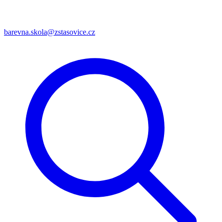
barevna.skola@zstasovice.cz