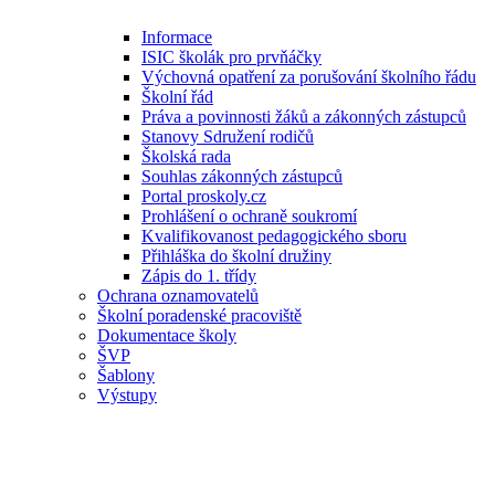
Informace
ISIC školák pro prvňáčky
Výchovná opatření za porušování školního řádu
Školní řád
Práva a povinnosti žáků a zákonných zástupců
Stanovy Sdružení rodičů
Školská rada
Souhlas zákonných zástupců
Portal proskoly.cz
Prohlášení o ochraně soukromí
Kvalifikovanost pedagogického sboru
Přihláška do školní družiny
Zápis do 1. třídy
Ochrana oznamovatelů
Školní poradenské pracoviště
Dokumentace školy
ŠVP
Šablony
Výstupy