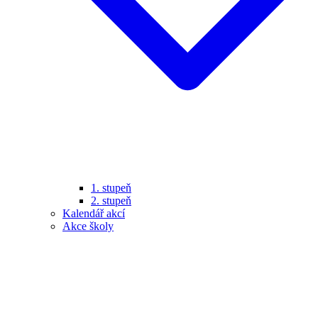
1. stupeň
2. stupeň
Kalendář akcí
Akce školy