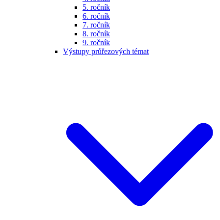
5. ročník
6. ročník
7. ročník
8. ročník
9. ročník
Výstupy průřezových témat