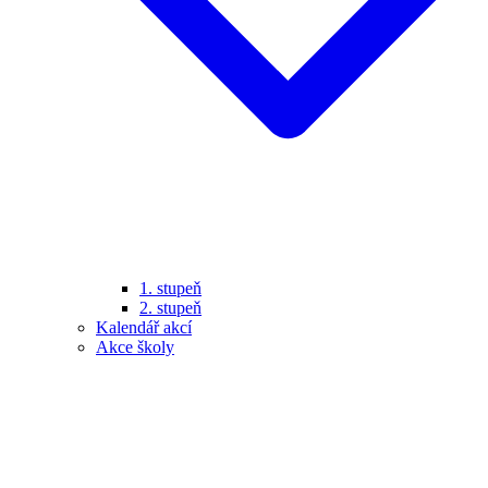
1. stupeň
2. stupeň
Kalendář akcí
Akce školy