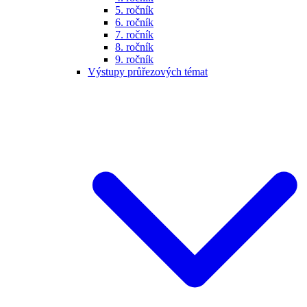
5. ročník
6. ročník
7. ročník
8. ročník
9. ročník
Výstupy průřezových témat