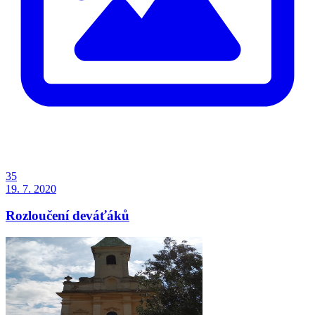
35
19. 7. 2020
Rozloučení deváťáků