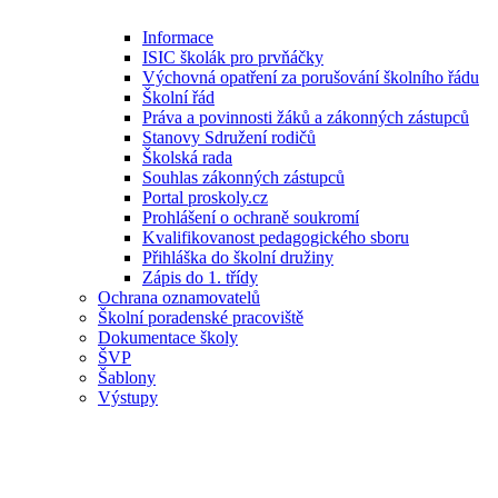
Informace
ISIC školák pro prvňáčky
Výchovná opatření za porušování školního řádu
Školní řád
Práva a povinnosti žáků a zákonných zástupců
Stanovy Sdružení rodičů
Školská rada
Souhlas zákonných zástupců
Portal proskoly.cz
Prohlášení o ochraně soukromí
Kvalifikovanost pedagogického sboru
Přihláška do školní družiny
Zápis do 1. třídy
Ochrana oznamovatelů
Školní poradenské pracoviště
Dokumentace školy
ŠVP
Šablony
Výstupy