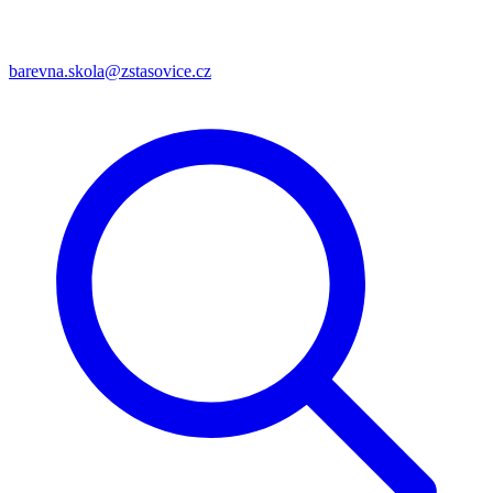
barevna.skola@zstasovice.cz