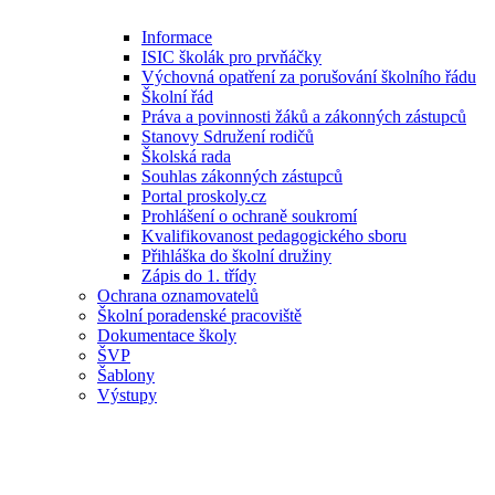
Informace
ISIC školák pro prvňáčky
Výchovná opatření za porušování školního řádu
Školní řád
Práva a povinnosti žáků a zákonných zástupců
Stanovy Sdružení rodičů
Školská rada
Souhlas zákonných zástupců
Portal proskoly.cz
Prohlášení o ochraně soukromí
Kvalifikovanost pedagogického sboru
Přihláška do školní družiny
Zápis do 1. třídy
Ochrana oznamovatelů
Školní poradenské pracoviště
Dokumentace školy
ŠVP
Šablony
Výstupy