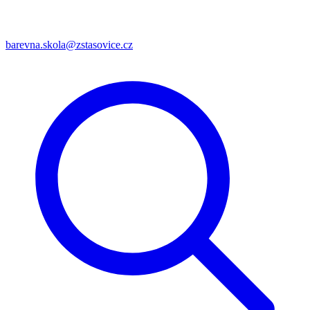
barevna.skola@zstasovice.cz