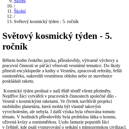
Školní
/
Školní
/
Světový kosmický týden - 5. ročník
Světový kosmický týden - 5.
ročník
Během hodin českého jazyka, přírodovědy, výtvarné výchovy a
pracovní činnosti se páťáci věnovali vesmírné tematice. Do školy
přinesli encyklopedie a knihy o Vesmíru, zpracovali referáty, řešili
osmisměrku, nakreslili vesmírnou oblohu nebo ze stavebnice
poskládali raketu.
Kosmický týden prolínal v naší třídě téměř všemi předměty.
Nejdříve žáci vytvářeli v pracovních činnostech společné dílo -
Vesmír s kosmickými raketami. Ve čtvrtek navštívili projekci
mobilního planetária, která mohla být vlastně takovým
vyvrcholením, ale nebyla. I další výuka byla věnována tomuto
tématu. V hodinách přírodovědy byla probírána látka o kosmu,
oživená kvízy a osmisměrkou. Uzdu fantazie popustili žáci
v češtině, kde psali vypravování o setkání s mimozemskou civilizací.