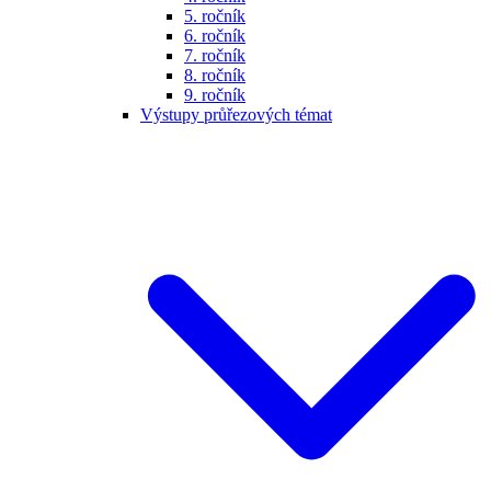
5. ročník
6. ročník
7. ročník
8. ročník
9. ročník
Výstupy průřezových témat