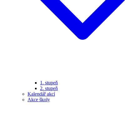
1. stupeň
2. stupeň
Kalendář akcí
Akce školy