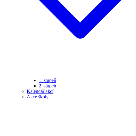
1. stupeň
2. stupeň
Kalendář akcí
Akce školy