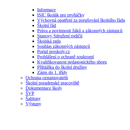
Informace
ISIC školák pro prvňáčky
Výchovná opatření za porušování školního řádu
Školní řád
Práva a povinnosti žáků a zákonných zástupců
Stanovy Sdružení rodičů
Školská rada
Souhlas zákonných zástupců
Portal proskoly.cz
Prohlášení o ochraně soukromí
Kvalifikovanost pedagogického sboru
Přihláška do školní družiny
Zápis do 1. třídy
Ochrana oznamovatelů
Školní poradenské pracoviště
Dokumentace školy
ŠVP
Šablony
Výstupy