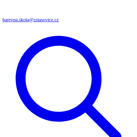
barevna.skola@zstasovice.cz