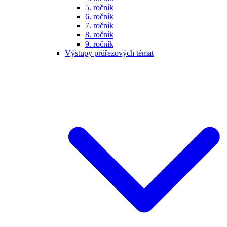
5. ročník
6. ročník
7. ročník
8. ročník
9. ročník
Výstupy průřezových témat