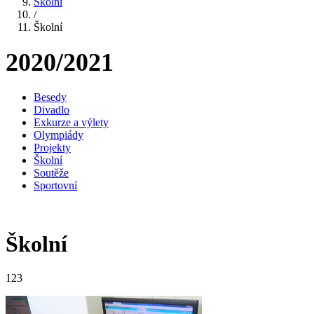
Školní
/
Školní
2020/2021
Besedy
Divadlo
Exkurze a výlety
Olympiády
Projekty
Školní
Soutěže
Sportovní
Školní
123