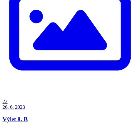
22
26. 6. 2023
Výlet 8. B