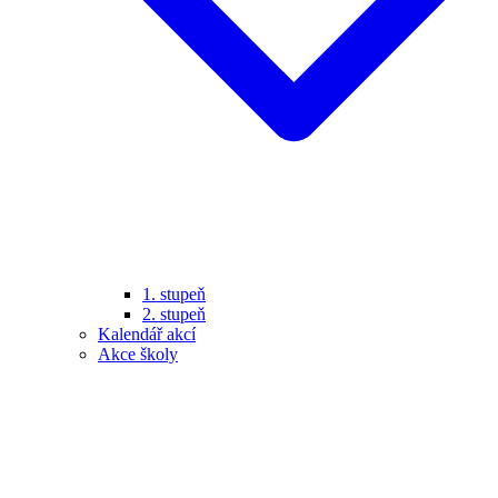
1. stupeň
2. stupeň
Kalendář akcí
Akce školy