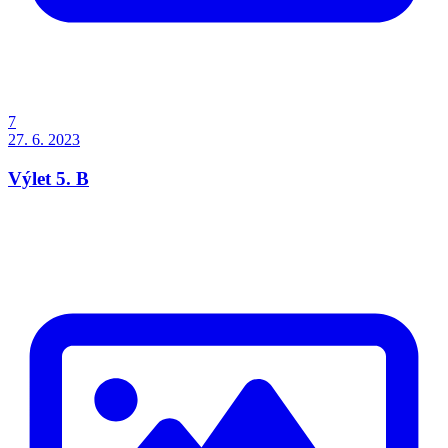
7
27. 6. 2023
Výlet 5. B