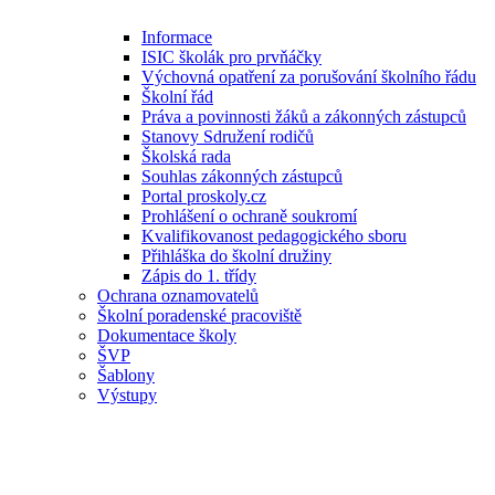
Informace
ISIC školák pro prvňáčky
Výchovná opatření za porušování školního řádu
Školní řád
Práva a povinnosti žáků a zákonných zástupců
Stanovy Sdružení rodičů
Školská rada
Souhlas zákonných zástupců
Portal proskoly.cz
Prohlášení o ochraně soukromí
Kvalifikovanost pedagogického sboru
Přihláška do školní družiny
Zápis do 1. třídy
Ochrana oznamovatelů
Školní poradenské pracoviště
Dokumentace školy
ŠVP
Šablony
Výstupy