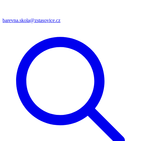
barevna.skola@zstasovice.cz