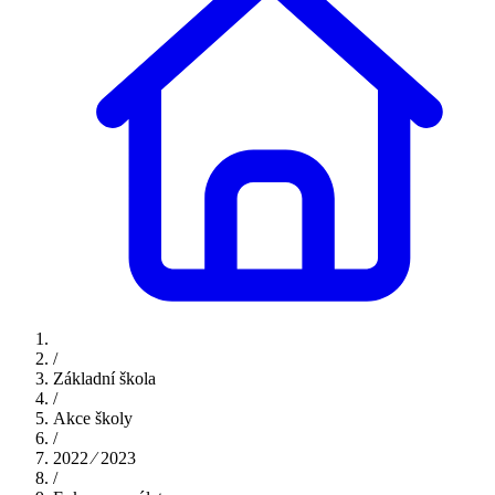
/
Základní škola
/
Akce školy
/
2022 ⁄ 2023
/