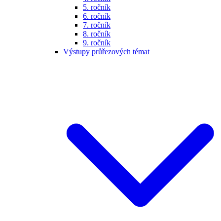
5. ročník
6. ročník
7. ročník
8. ročník
9. ročník
Výstupy průřezových témat