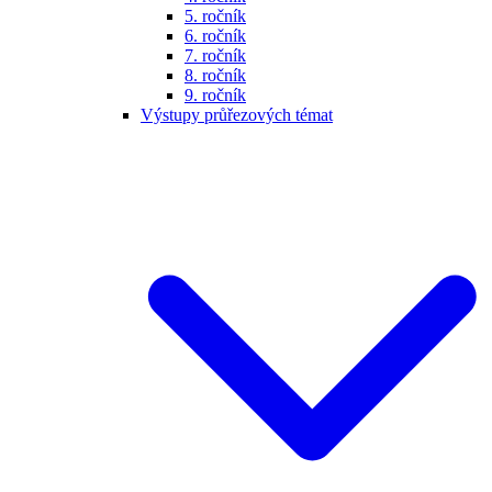
5. ročník
6. ročník
7. ročník
8. ročník
9. ročník
Výstupy průřezových témat