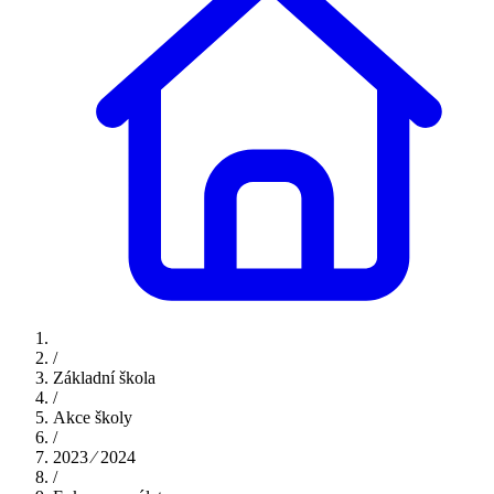
/
Základní škola
/
Akce školy
/
2023 ⁄ 2024
/