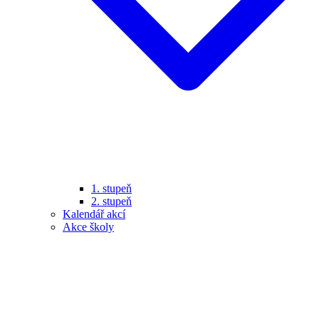
1. stupeň
2. stupeň
Kalendář akcí
Akce školy