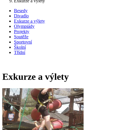
Exkurze a výlety
Besedy
Divadlo
Exkurze a výlety
Olympiády
Projekty
Soutěže
Sportovní
Školní
Třídní
Exkurze a výlety