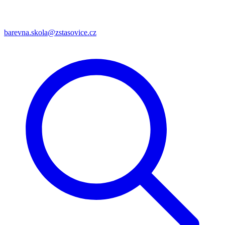
barevna.skola@zstasovice.cz