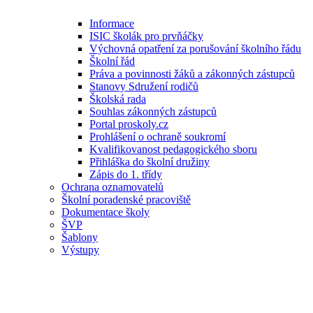
Informace
ISIC školák pro prvňáčky
Výchovná opatření za porušování školního řádu
Školní řád
Práva a povinnosti žáků a zákonných zástupců
Stanovy Sdružení rodičů
Školská rada
Souhlas zákonných zástupců
Portal proskoly.cz
Prohlášení o ochraně soukromí
Kvalifikovanost pedagogického sboru
Přihláška do školní družiny
Zápis do 1. třídy
Ochrana oznamovatelů
Školní poradenské pracoviště
Dokumentace školy
ŠVP
Šablony
Výstupy