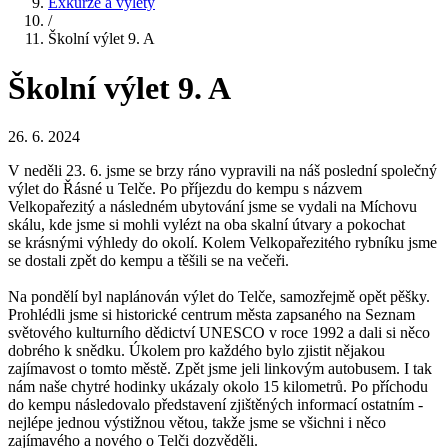
Exkurze a výlety
/
Školní výlet 9. A
Školní výlet 9. A
26. 6. 2024
V neděli 23. 6. jsme se brzy ráno vypravili na náš poslední společný
výlet do Řásné u Telče. Po příjezdu do kempu s názvem
Velkopařezitý a následném ubytování jsme se vydali na Míchovu
skálu, kde jsme si mohli vylézt na oba skalní útvary a pokochat
se krásnými výhledy do okolí. Kolem Velkopařezitého rybníku jsme
se dostali zpět do kempu a těšili se na večeři.
Na pondělí byl naplánován výlet do Telče, samozřejmě opět pěšky.
Prohlédli jsme si historické centrum města zapsaného na Seznam
světového kulturního dědictví UNESCO v roce 1992 a dali si něco
dobrého k snědku. Úkolem pro každého bylo zjistit nějakou
zajímavost o tomto městě. Zpět jsme jeli linkovým autobusem. I tak
nám naše chytré hodinky ukázaly okolo 15 kilometrů. Po příchodu
do kempu následovalo představení zjištěných informací ostatním -
nejlépe jednou výstižnou větou, takže jsme se všichni i něco
zajímavého a nového o Telči dozvěděli.