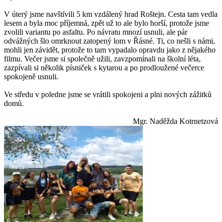
V úterý jsme navštívili 5 km vzdálený hrad Roštejn. Cesta tam vedla
lesem a byla moc příjemná, zpět už to ale bylo horší, protože jsme
zvolili variantu po asfaltu. Po návratu mnozí usnuli, ale pár
odvážných šlo omrknout zatopený lom v Řásné. Ti, co nešli s námi,
mohli jen závidět, protože to tam vypadalo opravdu jako z nějakého
filmu. Večer jsme si společně užili, zavzpomínali na školní léta,
zazpívali si několik písniček s kytarou a po prodloužené večerce
spokojeně usnuli.
Ve středu v poledne jsme se vrátili spokojeni a plni nových zážitků
domů.
Mgr. Naděžda Kotrnetzová