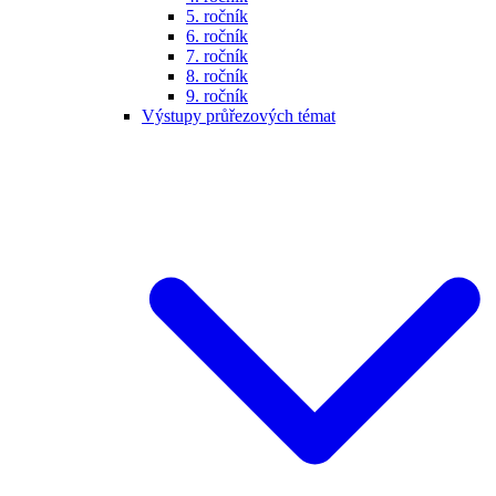
5. ročník
6. ročník
7. ročník
8. ročník
9. ročník
Výstupy průřezových témat