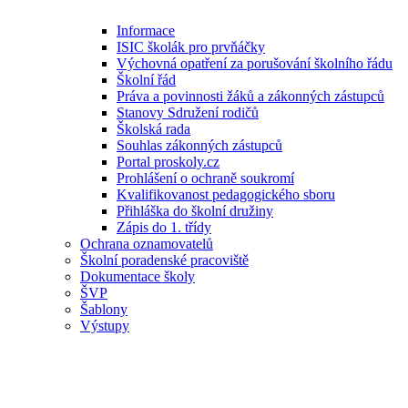
Informace
ISIC školák pro prvňáčky
Výchovná opatření za porušování školního řádu
Školní řád
Práva a povinnosti žáků a zákonných zástupců
Stanovy Sdružení rodičů
Školská rada
Souhlas zákonných zástupců
Portal proskoly.cz
Prohlášení o ochraně soukromí
Kvalifikovanost pedagogického sboru
Přihláška do školní družiny
Zápis do 1. třídy
Ochrana oznamovatelů
Školní poradenské pracoviště
Dokumentace školy
ŠVP
Šablony
Výstupy