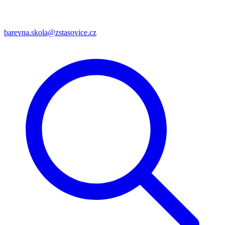
barevna.skola@zstasovice.cz