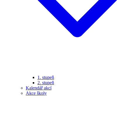
1. stupeň
2. stupeň
Kalendář akcí
Akce školy