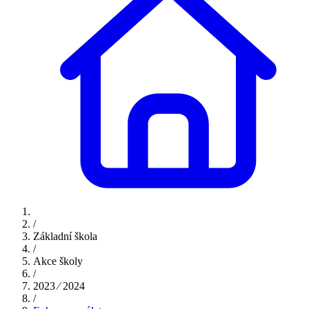
/
Základní škola
/
Akce školy
/
2023 ⁄ 2024
/