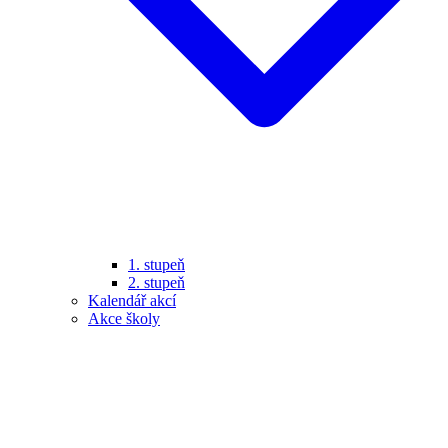
1. stupeň
2. stupeň
Kalendář akcí
Akce školy