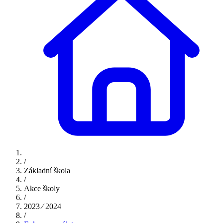
/
Základní škola
/
Akce školy
/
2023 ⁄ 2024
/