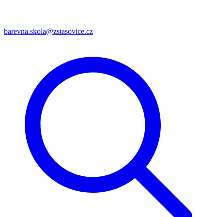
barevna.skola@zstasovice.cz