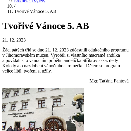
Exkurze a výlety
/
Tvořivé Vánoce 5. AB
Tvořivé Vánoce 5. AB
21. 12. 2023
Žáci pátých tříd se dne 21. 12. 2023 zúčastnili edukačního programu
v Jihomoravském muzeu. Vyrobili si vlastního macramé andílka
a povídali si o vánočním příběhu andělíčka Stříbrovláska, dědy
Koledy a o nazdobení vánočního stromečku. Dětem se program
velice líbil, tvoření si užily.
Mgr. Taťána Fantová