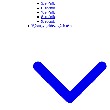
5. ročník
6. ročník
7. ročník
8. ročník
9. ročník
Výstupy průřezových témat