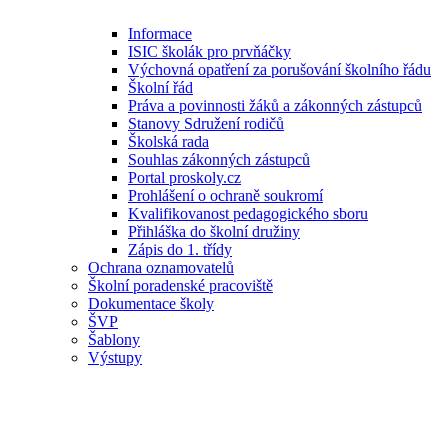
Informace
ISIC školák pro prvňáčky
Výchovná opatření za porušování školního řádu
Školní řád
Práva a povinnosti žáků a zákonných zástupců
Stanovy Sdružení rodičů
Školská rada
Souhlas zákonných zástupců
Portal proskoly.cz
Prohlášení o ochraně soukromí
Kvalifikovanost pedagogického sboru
Přihláška do školní družiny
Zápis do 1. třídy
Ochrana oznamovatelů
Školní poradenské pracoviště
Dokumentace školy
ŠVP
Šablony
Výstupy