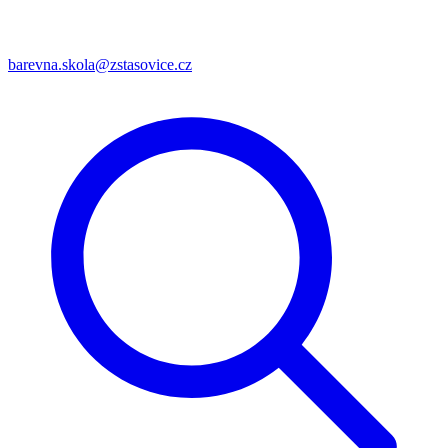
barevna.skola@zstasovice.cz