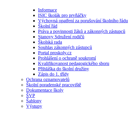
Informace
ISIC školák pro prvňáčky
Výchovná opatření za porušování školního řádu
Školní řád
Práva a povinnosti žáků a zákonných zástupců
Stanovy Sdružení rodičů
Školská rada
Souhlas zákonných zástupců
Portal proskoly.cz
Prohlášení o ochraně soukromí
Kvalifikovanost pedagogického sboru
Přihláška do školní družiny
Zápis do 1. třídy
Ochrana oznamovatelů
Školní poradenské pracoviště
Dokumentace školy
ŠVP
Šablony
Výstupy