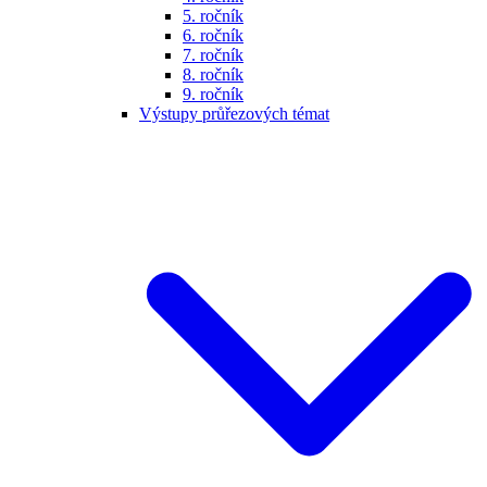
5. ročník
6. ročník
7. ročník
8. ročník
9. ročník
Výstupy průřezových témat