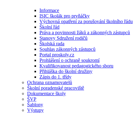
Informace
ISIC školák pro prvňáčky
Výchovná opatření za porušování školního řádu
Školní řád
Práva a povinnosti žáků a zákonných zástupců
Stanovy Sdružení rodičů
Školská rada
Souhlas zákonných zástupců
Portal proskoly.cz
Prohlášení o ochraně soukromí
Kvalifikovanost pedagogického sboru
Přihláška do školní družiny
Zápis do 1. třídy
Ochrana oznamovatelů
Školní poradenské pracoviště
Dokumentace školy
ŠVP
Šablony
Výstupy