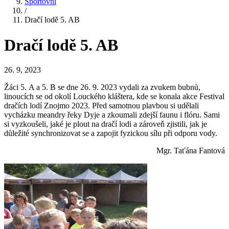
Sportovní
/
Dračí lodě 5. AB
Dračí lodě 5. AB
26. 9, 2023
Žáci 5. A a 5. B se dne 26. 9. 2023 vydali za zvukem bubnů,
linoucích se od okolí Louckého kláštera, kde se konala akce Festival
dračích lodí Znojmo 2023. Před samotnou plavbou si udělali
vycházku meandry řeky Dyje a zkoumali zdejší faunu i flóru. Sami
si vyzkoušeli, jaké je plout na dračí lodi a zároveň zjistili, jak je
důležité synchronizovat se a zapojit fyzickou sílu při odporu vody.
Mgr. Taťána Fantová