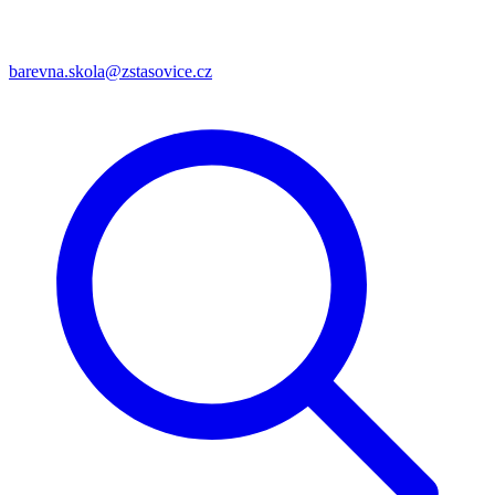
barevna.skola@zstasovice.cz