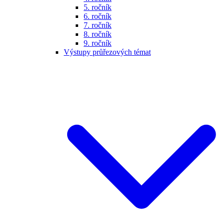
5. ročník
6. ročník
7. ročník
8. ročník
9. ročník
Výstupy průřezových témat