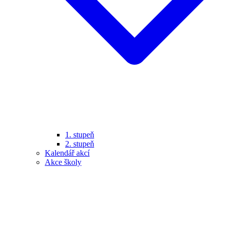
1. stupeň
2. stupeň
Kalendář akcí
Akce školy