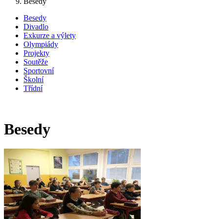
Besedy
Besedy
Divadlo
Exkurze a výlety
Olympiády
Projekty
Soutěže
Sportovní
Školní
Třídní
Besedy