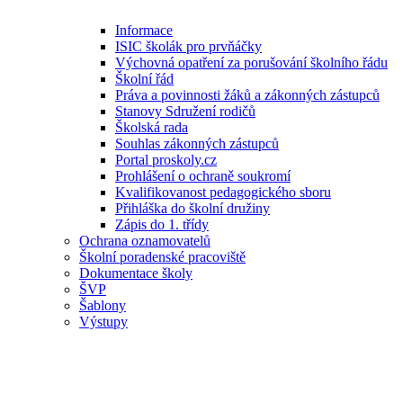
Informace
ISIC školák pro prvňáčky
Výchovná opatření za porušování školního řádu
Školní řád
Práva a povinnosti žáků a zákonných zástupců
Stanovy Sdružení rodičů
Školská rada
Souhlas zákonných zástupců
Portal proskoly.cz
Prohlášení o ochraně soukromí
Kvalifikovanost pedagogického sboru
Přihláška do školní družiny
Zápis do 1. třídy
Ochrana oznamovatelů
Školní poradenské pracoviště
Dokumentace školy
ŠVP
Šablony
Výstupy