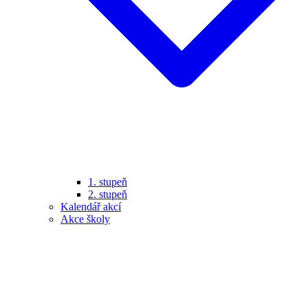
1. stupeň
2. stupeň
Kalendář akcí
Akce školy