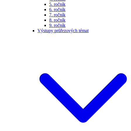
5. ročník
6. ročník
7. ročník
8. ročník
9. ročník
Výstupy průřezových témat