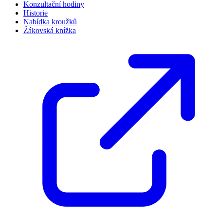
Konzultační hodiny
Historie
Nabídka kroužků
Žákovská knížka