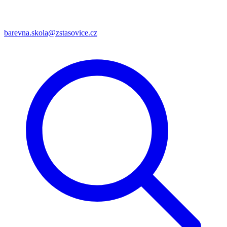
barevna.skola@zstasovice.cz