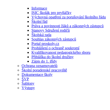
Informace
ISIC školák pro prvňáčky
Výchovná opatření za porušování školního řádu
Školní řád
Práva a povinnosti žáků a zákonných zástupců
Stanovy Sdružení rodičů
Školská rada
Souhlas zákonných zástupců
Portal proskoly.cz
Prohlášení o ochraně soukromí
Kvalifikovanost pedagogického sboru
Přihláška do školní družiny
Zápis do 1. třídy
Ochrana oznamovatelů
Školní poradenské pracoviště
Dokumentace školy
ŠVP
Šablony
Výstupy