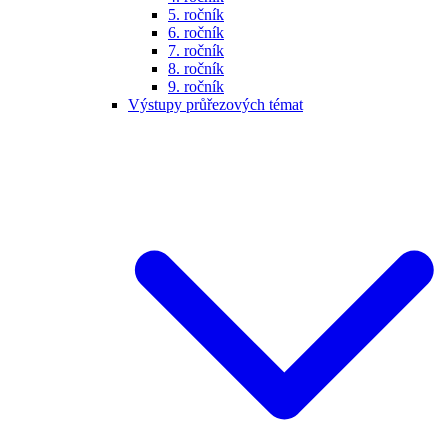
5. ročník
6. ročník
7. ročník
8. ročník
9. ročník
Výstupy průřezových témat