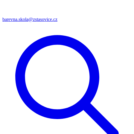
barevna.skola@zstasovice.cz