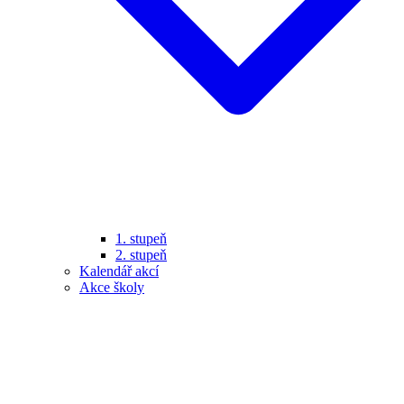
1. stupeň
2. stupeň
Kalendář akcí
Akce školy