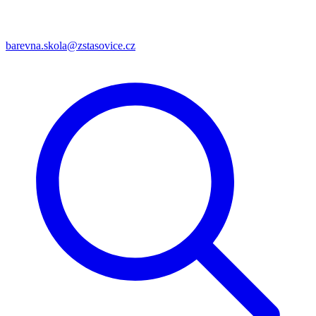
barevna.skola@zstasovice.cz