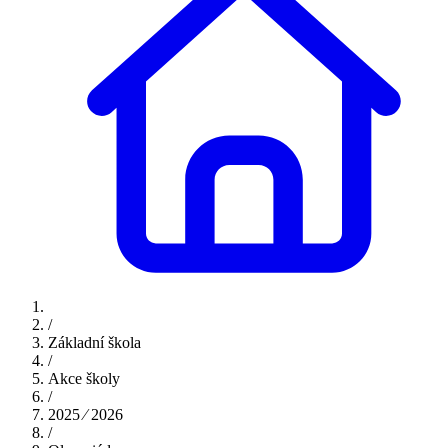
/
Základní škola
/
Akce školy
/
2025 ⁄ 2026
/