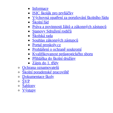
Informace
ISIC školák pro prvňáčky
Výchovná opatření za porušování školního řádu
Školní řád
Práva a povinnosti žáků a zákonných zástupců
Stanovy Sdružení rodičů
Školská rada
Souhlas zákonných zástupců
Portal proskoly.cz
Prohlášení o ochraně soukromí
Kvalifikovanost pedagogického sboru
Přihláška do školní družiny
Zápis do 1. třídy
Ochrana oznamovatelů
Školní poradenské pracoviště
Dokumentace školy
ŠVP
Šablony
Výstupy