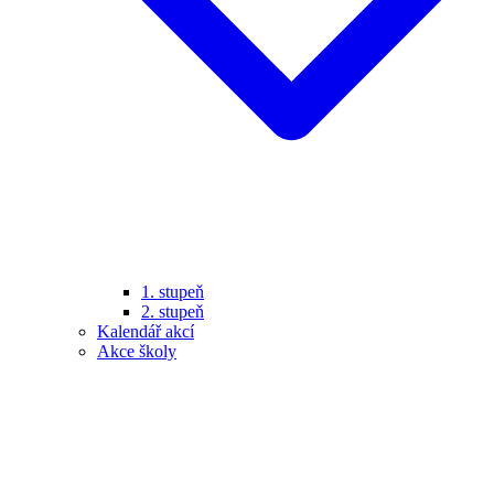
1. stupeň
2. stupeň
Kalendář akcí
Akce školy