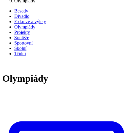
Olympiády
Besedy
Divadlo
Exkurze a výlety
Olympiády
Projekty
Soutěže
Sportovní
Školní
Třídní
Olympiády