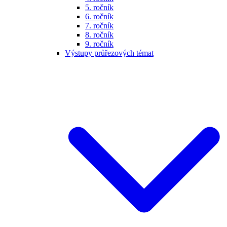
5. ročník
6. ročník
7. ročník
8. ročník
9. ročník
Výstupy průřezových témat