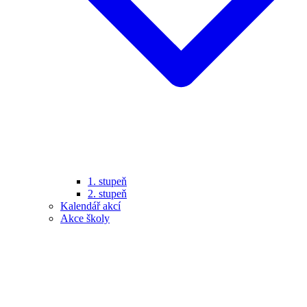
1. stupeň
2. stupeň
Kalendář akcí
Akce školy