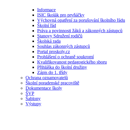
Informace
ISIC školák pro prvňáčky
Výchovná opatření za porušování školního řádu
Školní řád
Práva a povinnosti žáků a zákonných zástupců
Stanovy Sdružení rodičů
Školská rada
Souhlas zákonných zástupců
Portal proskoly.cz
Prohlášení o ochraně soukromí
Kvalifikovanost pedagogického sboru
Přihláška do školní družiny
Zápis do 1. třídy
Ochrana oznamovatelů
Školní poradenské pracoviště
Dokumentace školy
ŠVP
Šablony
Výstupy