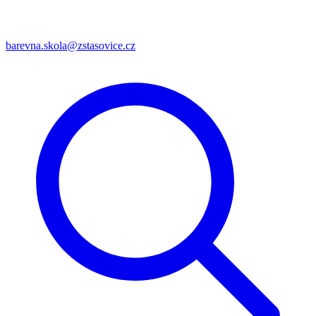
barevna.skola@zstasovice.cz