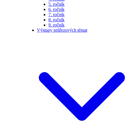
5. ročník
6. ročník
7. ročník
8. ročník
9. ročník
Výstupy průřezových témat