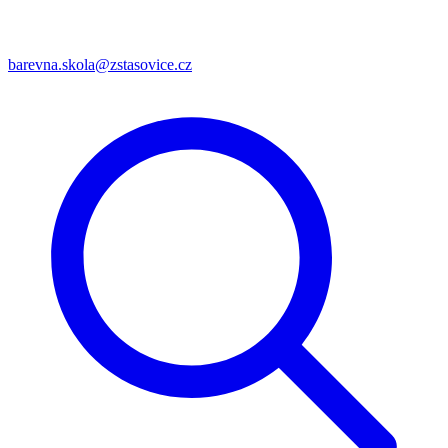
barevna.skola@zstasovice.cz