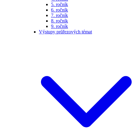
5. ročník
6. ročník
7. ročník
8. ročník
9. ročník
Výstupy průřezových témat