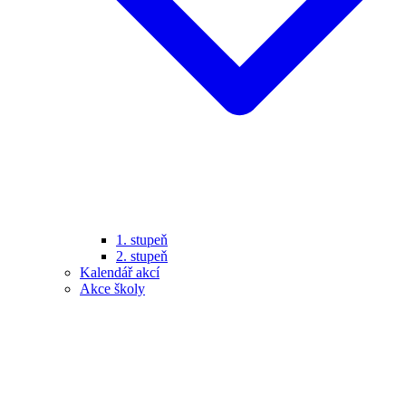
1. stupeň
2. stupeň
Kalendář akcí
Akce školy