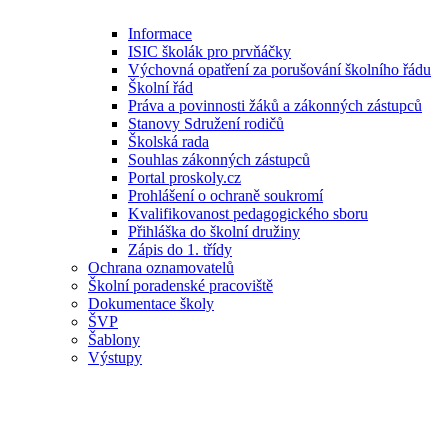
Informace
ISIC školák pro prvňáčky
Výchovná opatření za porušování školního řádu
Školní řád
Práva a povinnosti žáků a zákonných zástupců
Stanovy Sdružení rodičů
Školská rada
Souhlas zákonných zástupců
Portal proskoly.cz
Prohlášení o ochraně soukromí
Kvalifikovanost pedagogického sboru
Přihláška do školní družiny
Zápis do 1. třídy
Ochrana oznamovatelů
Školní poradenské pracoviště
Dokumentace školy
ŠVP
Šablony
Výstupy