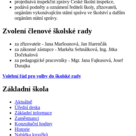
projednává inspekční zprávy České školní inspekce,
podává podněty a oznámení řediteli školy, zřizovateli,
orgánům vykonávajícím státní správu ve školství a dalším
orgánům státní správy.
Zvolení členové školské rady
za zřizovatele - Jana Maršounová, Jan Harenčák
za zákonné zástupce - Markéta Sehnálková, Ing. Jitka
Dočekalová
za pedagogické pracovníky - Mgr. Jana Fajkusová, Josef
Durajka
Volební řád pro volby do školské rady
Základní škola
Aktuálně
Úřední deska
Základní informace
Zaměstnanci
Konzultační hodiny
Historie
Nabídka kroužků