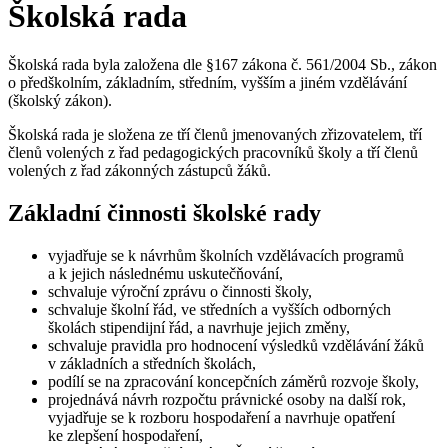
Školská rada
Školská rada byla založena dle §167 zákona č. 561/2004 Sb., zákon
o předškolním, základním, středním, vyšším a jiném vzdělávání
(školský zákon).
Školská rada je složena ze tří členů jmenovaných zřizovatelem, tří
členů volených z řad pedagogických pracovníků školy a tří členů
volených z řad zákonných zástupců žáků.
Základní činnosti školské rady
vyjadřuje se k návrhům školních vzdělávacích programů
a k jejich následnému uskutečňování,
schvaluje výroční zprávu o činnosti školy,
schvaluje školní řád, ve středních a vyšších odborných
školách stipendijní řád, a navrhuje jejich změny,
schvaluje pravidla pro hodnocení výsledků vzdělávání žáků
v základních a středních školách,
podílí se na zpracování koncepčních záměrů rozvoje školy,
projednává návrh rozpočtu právnické osoby na další rok,
vyjadřuje se k rozboru hospodaření a navrhuje opatření
ke zlepšení hospodaření,