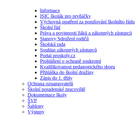
Informace
ISIC školák pro prvňáčky
Výchovná opatření za porušování školního řádu
Školní řád
Práva a povinnosti žáků a zákonných zástupců
Stanovy Sdružení rodičů
Školská rada
Souhlas zákonných zástupců
Portal proskoly.cz
Prohlášení o ochraně soukromí
Kvalifikovanost pedagogického sboru
Přihláška do školní družiny
Zápis do 1. třídy
Ochrana oznamovatelů
Školní poradenské pracoviště
Dokumentace školy
ŠVP
Šablony
Výstupy