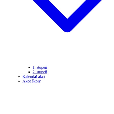
1. stupeň
2. stupeň
Kalendář akcí
Akce školy