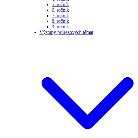
5. ročník
6. ročník
7. ročník
8. ročník
9. ročník
Výstupy průřezových témat