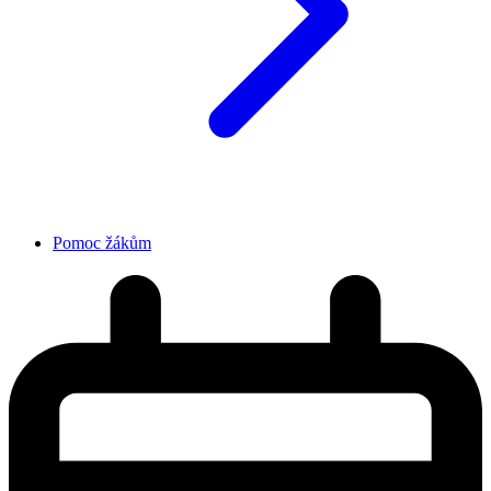
Pomoc žákům