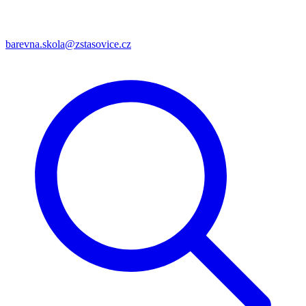
barevna.skola@zstasovice.cz