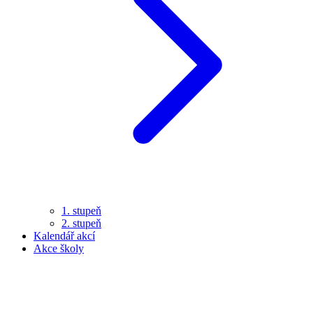
1. stupeň
2. stupeň
Kalendář akcí
Akce školy