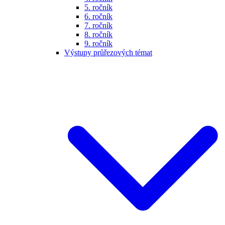
5. ročník
6. ročník
7. ročník
8. ročník
9. ročník
Výstupy průřezových témat