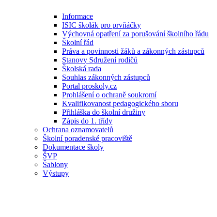
Informace
ISIC školák pro prvňáčky
Výchovná opatření za porušování školního řádu
Školní řád
Práva a povinnosti žáků a zákonných zástupců
Stanovy Sdružení rodičů
Školská rada
Souhlas zákonných zástupců
Portal proskoly.cz
Prohlášení o ochraně soukromí
Kvalifikovanost pedagogického sboru
Přihláška do školní družiny
Zápis do 1. třídy
Ochrana oznamovatelů
Školní poradenské pracoviště
Dokumentace školy
ŠVP
Šablony
Výstupy