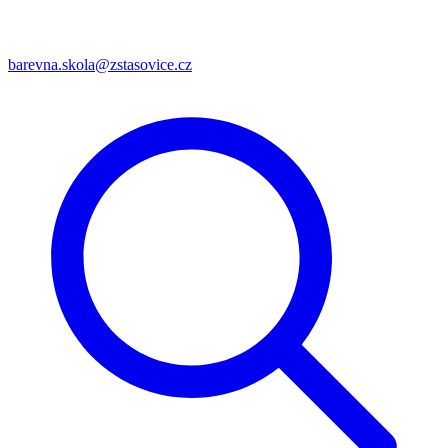
barevna.skola@zstasovice.cz