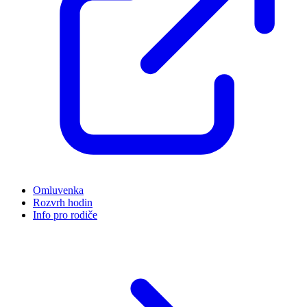
Omluvenka
Rozvrh hodin
Info pro rodiče