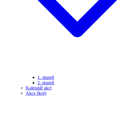
1. stupeň
2. stupeň
Kalendář akcí
Akce školy