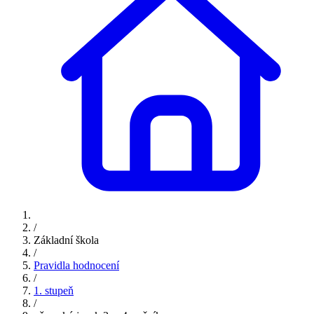
/
Základní škola
/
Pravidla hodnocení
/
1. stupeň
/