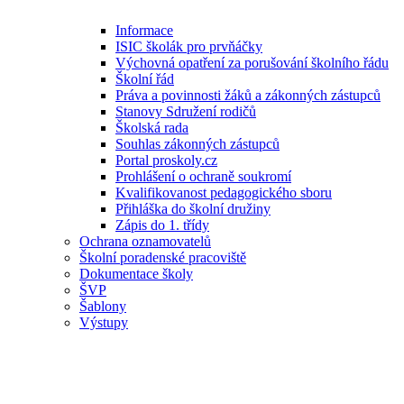
Informace
ISIC školák pro prvňáčky
Výchovná opatření za porušování školního řádu
Školní řád
Práva a povinnosti žáků a zákonných zástupců
Stanovy Sdružení rodičů
Školská rada
Souhlas zákonných zástupců
Portal proskoly.cz
Prohlášení o ochraně soukromí
Kvalifikovanost pedagogického sboru
Přihláška do školní družiny
Zápis do 1. třídy
Ochrana oznamovatelů
Školní poradenské pracoviště
Dokumentace školy
ŠVP
Šablony
Výstupy