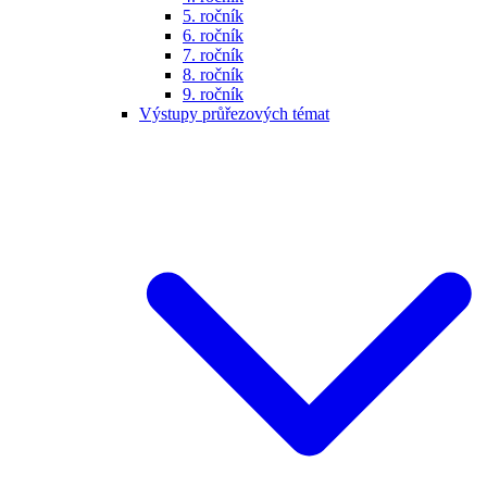
5. ročník
6. ročník
7. ročník
8. ročník
9. ročník
Výstupy průřezových témat