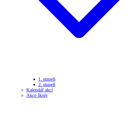
1. stupeň
2. stupeň
Kalendář akcí
Akce školy