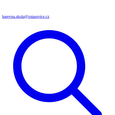
barevna.skola@zstasovice.cz