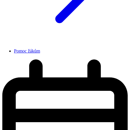
Pomoc žákům