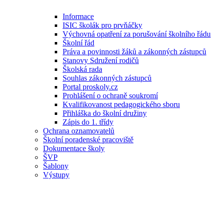
Informace
ISIC školák pro prvňáčky
Výchovná opatření za porušování školního řádu
Školní řád
Práva a povinnosti žáků a zákonných zástupců
Stanovy Sdružení rodičů
Školská rada
Souhlas zákonných zástupců
Portal proskoly.cz
Prohlášení o ochraně soukromí
Kvalifikovanost pedagogického sboru
Přihláška do školní družiny
Zápis do 1. třídy
Ochrana oznamovatelů
Školní poradenské pracoviště
Dokumentace školy
ŠVP
Šablony
Výstupy