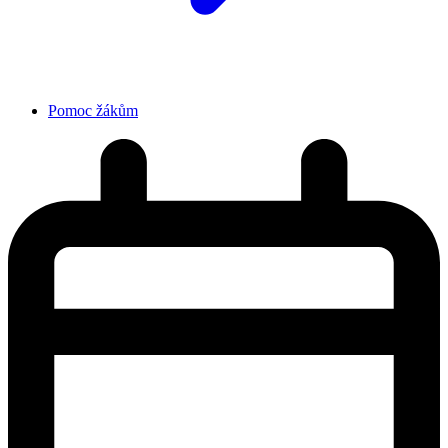
Pomoc žákům