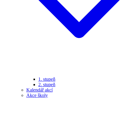
1. stupeň
2. stupeň
Kalendář akcí
Akce školy