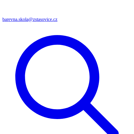
barevna.skola@zstasovice.cz