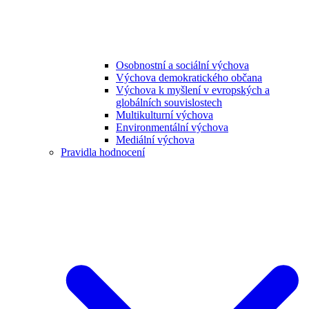
Osobnostní a sociální výchova
Výchova demokratického občana
Výchova k myšlení v evropských a
globálních souvislostech
Multikulturní výchova
Environmentální výchova
Mediální výchova
Pravidla hodnocení