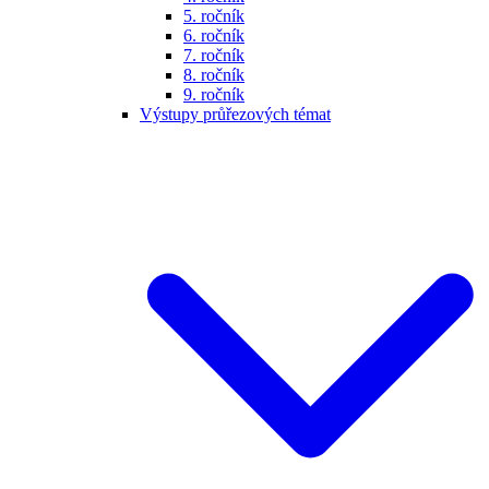
5. ročník
6. ročník
7. ročník
8. ročník
9. ročník
Výstupy průřezových témat