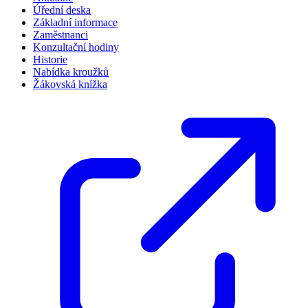
Úřední deska
Základní informace
Zaměstnanci
Konzultační hodiny
Historie
Nabídka kroužků
Žákovská knížka