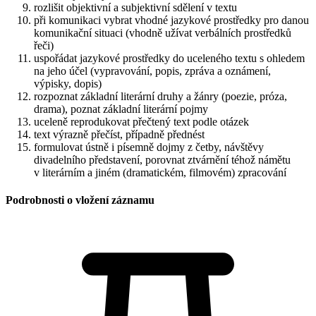
rozlišit objektivní a subjektivní sdělení v textu
při komunikaci vybrat vhodné jazykové prostředky pro danou
komunikační situaci (vhodně užívat verbálních prostředků
řeči)
uspořádat jazykové prostředky do uceleného textu s ohledem
na jeho účel (vypravování, popis, zpráva a oznámení,
výpisky, dopis)
rozpoznat základní literární druhy a žánry (poezie, próza,
drama), poznat základní literární pojmy
uceleně reprodukovat přečtený text podle otázek
text výrazně přečíst, případně přednést
formulovat ústně i písemně dojmy z četby, návštěvy
divadelního představení, porovnat ztvárnění téhož námětu
v literárním a jiném (dramatickém, filmovém) zpracování
Podrobnosti o vložení záznamu