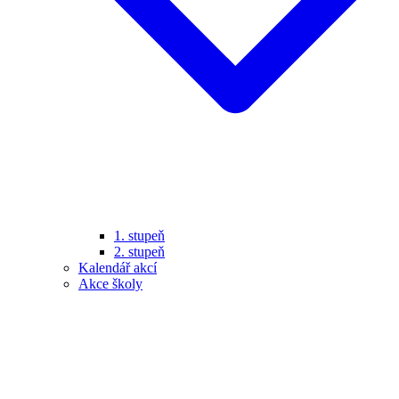
1. stupeň
2. stupeň
Kalendář akcí
Akce školy