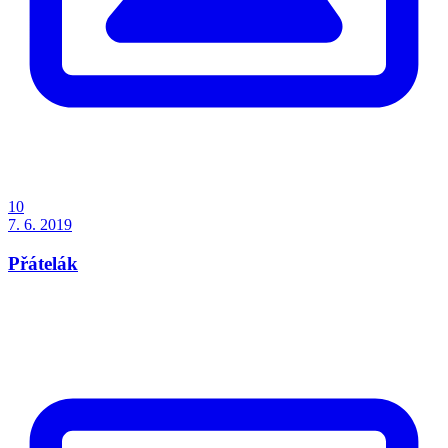
10
7. 6. 2019
Přátelák