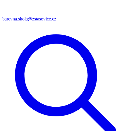
barevna.skola@zstasovice.cz