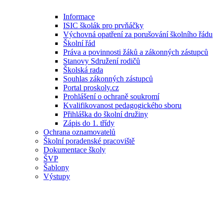
Informace
ISIC školák pro prvňáčky
Výchovná opatření za porušování školního řádu
Školní řád
Práva a povinnosti žáků a zákonných zástupců
Stanovy Sdružení rodičů
Školská rada
Souhlas zákonných zástupců
Portal proskoly.cz
Prohlášení o ochraně soukromí
Kvalifikovanost pedagogického sboru
Přihláška do školní družiny
Zápis do 1. třídy
Ochrana oznamovatelů
Školní poradenské pracoviště
Dokumentace školy
ŠVP
Šablony
Výstupy