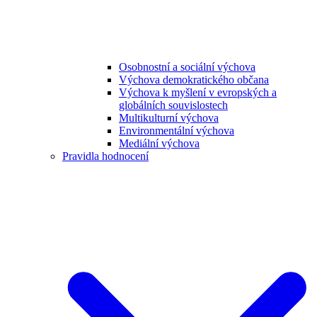
Osobnostní a sociální výchova
Výchova demokratického občana
Výchova k myšlení v evropských a
globálních souvislostech
Multikulturní výchova
Environmentální výchova
Mediální výchova
Pravidla hodnocení