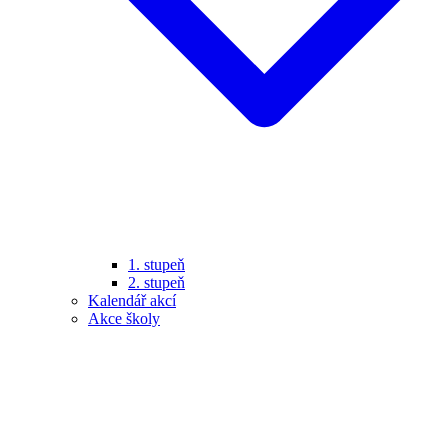
1. stupeň
2. stupeň
Kalendář akcí
Akce školy