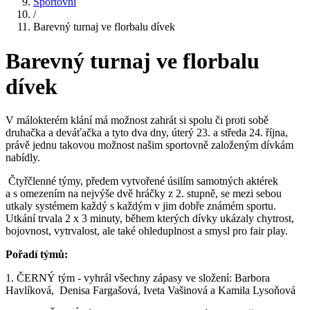
Sportovní
/
Barevný turnaj ve florbalu dívek
Barevný turnaj ve florbalu
dívek
V málokterém klání má možnost zahrát si spolu či proti sobě
druhačka a deváťačka a tyto dva dny, úterý 23. a středa 24. října,
právě jednu takovou možnost našim sportovně založeným dívkám
nabídly.
Čtyřčlenné týmy, předem vytvořené úsilím samotných aktérek
a s omezením na nejvýše dvě hráčky z 2. stupně, se mezi sebou
utkaly systémem každý s každým v jim dobře známém sportu.
Utkání trvala 2 x 3 minuty, během kterých dívky ukázaly chytrost,
bojovnost, vytrvalost, ale také ohleduplnost a smysl pro fair play.
Pořadí týmů:
1. ČERNÝ tým - vyhrál všechny zápasy ve složení: Barbora
Havlíková, Denisa Fargašová, Iveta Vašinová a Kamila Lysoňová