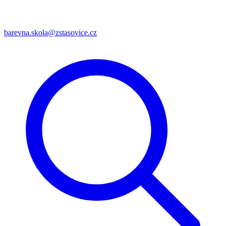
barevna.skola@zstasovice.cz