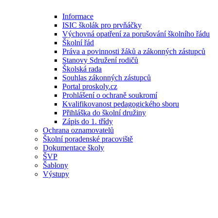
Informace
ISIC školák pro prvňáčky
Výchovná opatření za porušování školního řádu
Školní řád
Práva a povinnosti žáků a zákonných zástupců
Stanovy Sdružení rodičů
Školská rada
Souhlas zákonných zástupců
Portal proskoly.cz
Prohlášení o ochraně soukromí
Kvalifikovanost pedagogického sboru
Přihláška do školní družiny
Zápis do 1. třídy
Ochrana oznamovatelů
Školní poradenské pracoviště
Dokumentace školy
ŠVP
Šablony
Výstupy