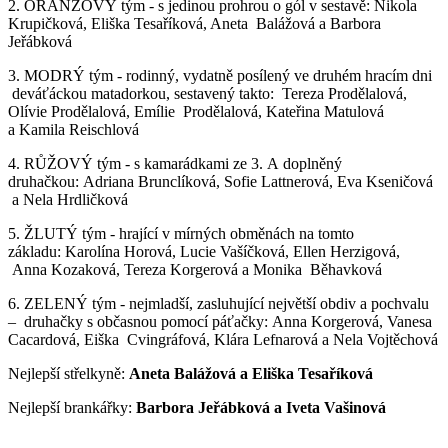
2. ORANŽOVÝ tým - s jedinou prohrou o gól v sestavě: Nikola
Krupičková, Eliška Tesaříková, Aneta Balážová a Barbora
Jeřábková
3. MODRÝ tým - rodinný, vydatně posílený ve druhém hracím dni
deváťáckou matadorkou, sestavený takto: Tereza Prodělalová,
Olívie Prodělalová, Emílie Prodělalová, Kateřina Matulová
a Kamila Reischlová
4. RŮŽOVÝ tým - s kamarádkami ze 3. A doplněný
druhačkou: Adriana Brunclíková, Sofie Lattnerová, Eva Kseničová
a Nela Hrdličková
5. ŽLUTÝ tým - hrající v mírných obměnách na tomto
základu: Karolína Horová, Lucie Vašíčková, Ellen Herzigová,
Anna Kozaková, Tereza Korgerová a Monika Běhavková
6. ZELENÝ tým - nejmladší, zasluhující největší obdiv a pochvalu
– druhačky s občasnou pomocí páťačky: Anna Korgerová, Vanesa
Cacardová, Eiška Cvingráfová, Klára Lefnarová a Nela Vojtěchová
Nejlepší střelkyně:
Aneta Balážová a Eliška Tesaříková
Nejlepší brankářky:
Barbora Jeřábková a Iveta Vašinová