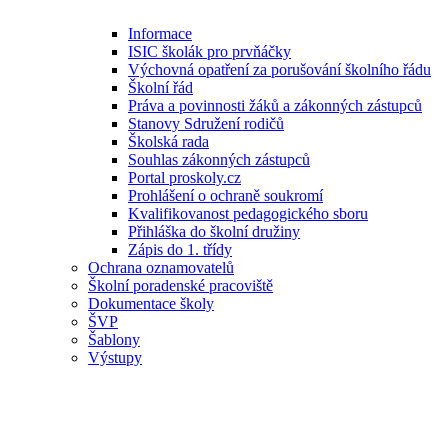
Informace
ISIC školák pro prvňáčky
Výchovná opatření za porušování školního řádu
Školní řád
Práva a povinnosti žáků a zákonných zástupců
Stanovy Sdružení rodičů
Školská rada
Souhlas zákonných zástupců
Portal proskoly.cz
Prohlášení o ochraně soukromí
Kvalifikovanost pedagogického sboru
Přihláška do školní družiny
Zápis do 1. třídy
Ochrana oznamovatelů
Školní poradenské pracoviště
Dokumentace školy
ŠVP
Šablony
Výstupy