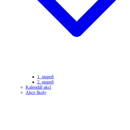
1. stupeň
2. stupeň
Kalendář akcí
Akce školy