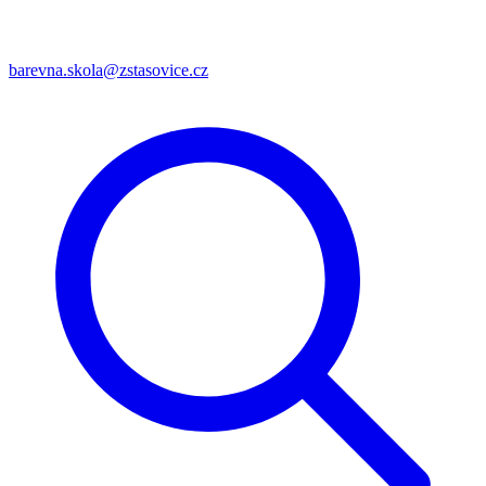
barevna.skola@zstasovice.cz