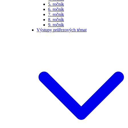
5. ročník
6. ročník
7. ročník
8. ročník
9. ročník
Výstupy průřezových témat