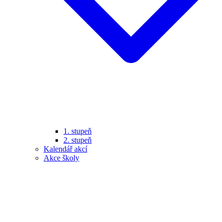
1. stupeň
2. stupeň
Kalendář akcí
Akce školy