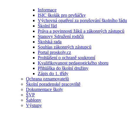
Informace
ISIC školák pro prvňáčky
Výchovná opatření za porušování školního řádu
Školní řád
Práva a povinnosti žáků a zákonných zástupců
Stanovy Sdružení rodičů
Školská rada
Souhlas zákonných zástupců
Portal proskoly.cz
Prohlášení o ochraně soukromí
Kvalifikovanost pedagogického sboru
Přihláška do školní družiny
Zápis do 1. třídy
Ochrana oznamovatelů
Školní poradenské pracoviště
Dokumentace školy
ŠVP
Šablony
Výstupy