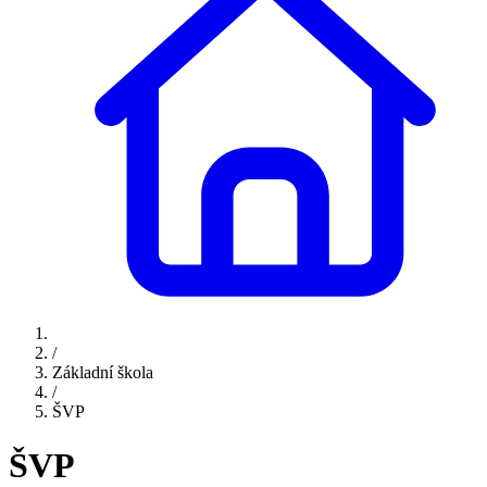
/
Základní škola
/
ŠVP
ŠVP