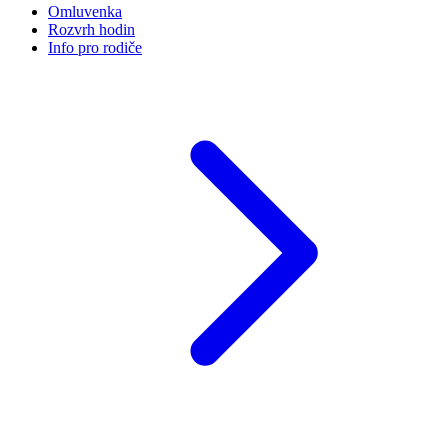
Omluvenka
Rozvrh hodin
Info pro rodiče