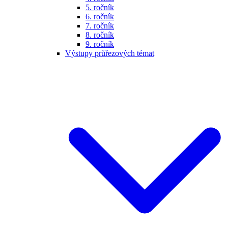
5. ročník
6. ročník
7. ročník
8. ročník
9. ročník
Výstupy průřezových témat