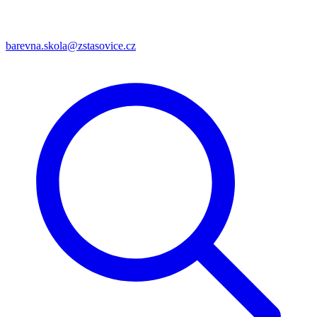
barevna.skola@zstasovice.cz