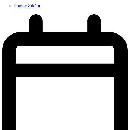
Pomoc žákům