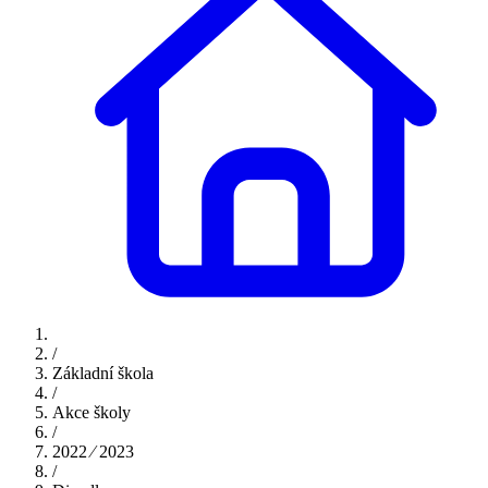
/
Základní škola
/
Akce školy
/
2022 ⁄ 2023
/