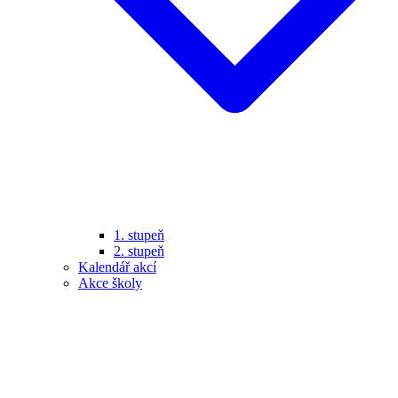
1. stupeň
2. stupeň
Kalendář akcí
Akce školy