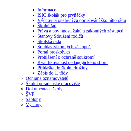
Informace
ISIC školák pro prvňáčky
Výchovná opatření za porušování školního řádu
Školní řád
Práva a povinnosti žáků a zákonných zástupců
Stanovy Sdružení rodičů
Školská rada
Souhlas zákonných zástupců
Portal proskoly.cz
Prohlášení o ochraně soukromí
Kvalifikovanost pedagogického sboru
Přihláška do školní družiny
Zápis do 1. třídy
Ochrana oznamovatelů
Školní poradenské pracoviště
Dokumentace školy
ŠVP
Šablony
Výstupy