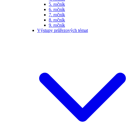
5. ročník
6. ročník
7. ročník
8. ročník
9. ročník
Výstupy průřezových témat