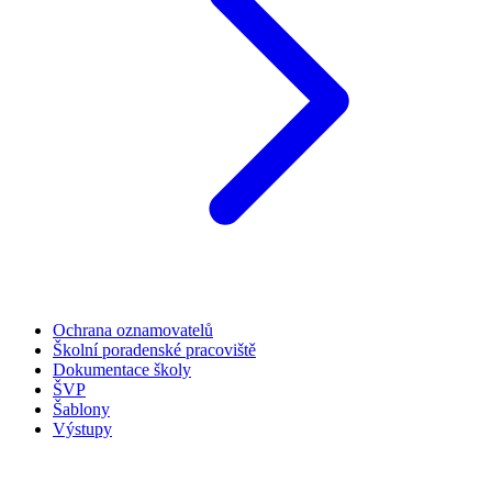
Ochrana oznamovatelů
Školní poradenské pracoviště
Dokumentace školy
ŠVP
Šablony
Výstupy