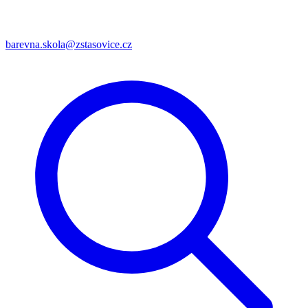
barevna.skola@zstasovice.cz