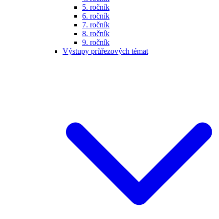
5. ročník
6. ročník
7. ročník
8. ročník
9. ročník
Výstupy průřezových témat