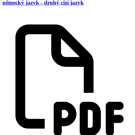
německý jazyk - druhý cizí jazyk