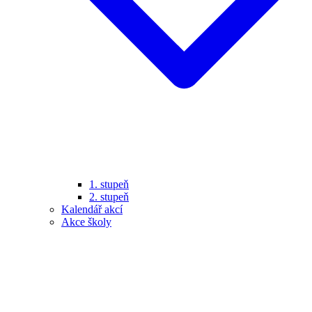
1. stupeň
2. stupeň
Kalendář akcí
Akce školy