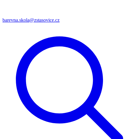
barevna.skola@zstasovice.cz