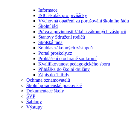
Informace
ISIC školák pro prvňáčky
Výchovná opatření za porušování školního řádu
Školní řád
Práva a povinnosti žáků a zákonných zástupců
Stanovy Sdružení rodičů
Školská rada
Souhlas zákonných zástupců
Portal proskoly.cz
Prohlášení o ochraně soukromí
Kvalifikovanost pedagogického sboru
Přihláška do školní družiny
Zápis do 1. třídy
Ochrana oznamovatelů
Školní poradenské pracoviště
Dokumentace školy
ŠVP
Šablony
Výstupy