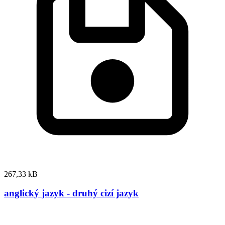
267,33 kB
anglický jazyk - druhý cizí jazyk