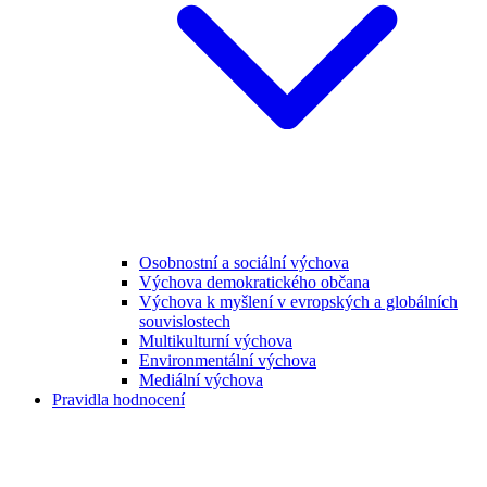
Osobnostní a sociální výchova
Výchova demokratického občana
Výchova k myšlení v evropských a globálních
souvislostech
Multikulturní výchova
Environmentální výchova
Mediální výchova
Pravidla hodnocení