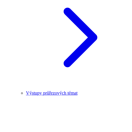
Výstupy průřezových témat