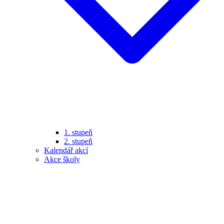
1. stupeň
2. stupeň
Kalendář akcí
Akce školy