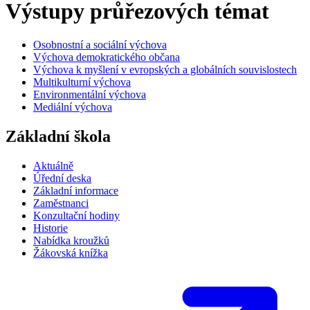
Výstupy průřezových témat
Osobnostní a sociální výchova
Výchova demokratického občana
Výchova k myšlení v evropských a globálních souvislostech
Multikulturní výchova
Environmentální výchova
Mediální výchova
Základní škola
Aktuálně
Úřední deska
Základní informace
Zaměstnanci
Konzultační hodiny
Historie
Nabídka kroužků
Žákovská knížka