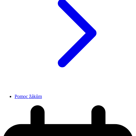
Pomoc žákům