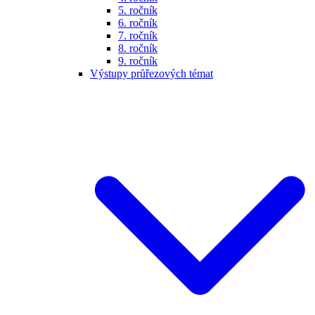
5. ročník
6. ročník
7. ročník
8. ročník
9. ročník
Výstupy průřezových témat