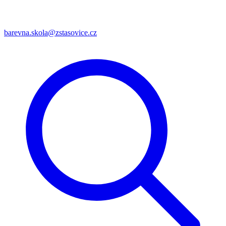
barevna.skola@zstasovice.cz