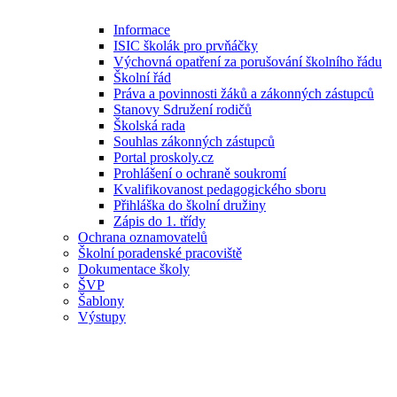
Informace
ISIC školák pro prvňáčky
Výchovná opatření za porušování školního řádu
Školní řád
Práva a povinnosti žáků a zákonných zástupců
Stanovy Sdružení rodičů
Školská rada
Souhlas zákonných zástupců
Portal proskoly.cz
Prohlášení o ochraně soukromí
Kvalifikovanost pedagogického sboru
Přihláška do školní družiny
Zápis do 1. třídy
Ochrana oznamovatelů
Školní poradenské pracoviště
Dokumentace školy
ŠVP
Šablony
Výstupy