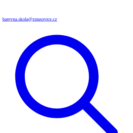
barevna.skola@zstasovice.cz