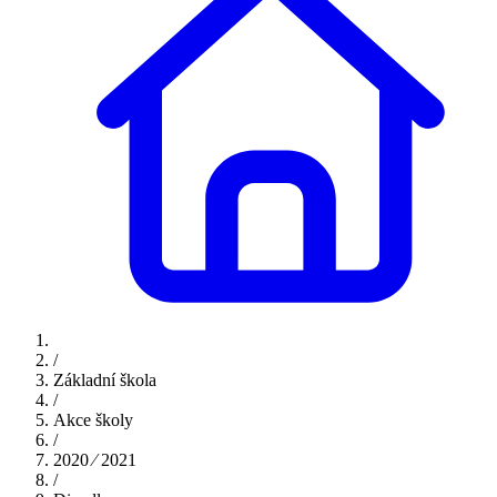
/
Základní škola
/
Akce školy
/
2020 ⁄ 2021
/