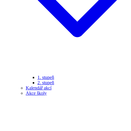
1. stupeň
2. stupeň
Kalendář akcí
Akce školy