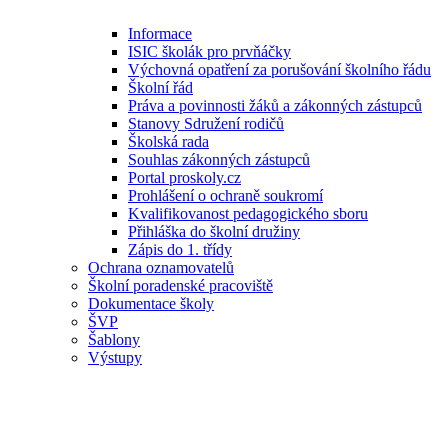
Informace
ISIC školák pro prvňáčky
Výchovná opatření za porušování školního řádu
Školní řád
Práva a povinnosti žáků a zákonných zástupců
Stanovy Sdružení rodičů
Školská rada
Souhlas zákonných zástupců
Portal proskoly.cz
Prohlášení o ochraně soukromí
Kvalifikovanost pedagogického sboru
Přihláška do školní družiny
Zápis do 1. třídy
Ochrana oznamovatelů
Školní poradenské pracoviště
Dokumentace školy
ŠVP
Šablony
Výstupy