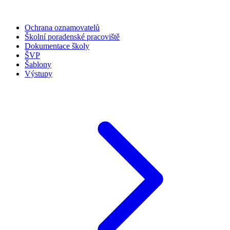
Ochrana oznamovatelů
Školní poradenské pracoviště
Dokumentace školy
ŠVP
Šablony
Výstupy