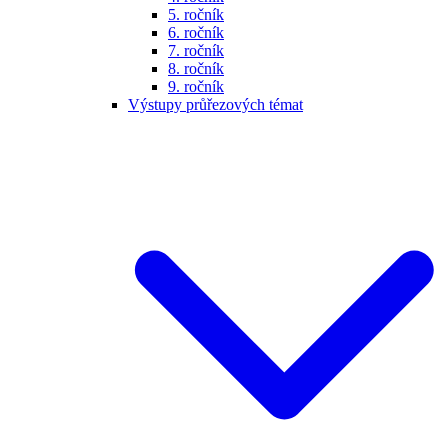
5. ročník
6. ročník
7. ročník
8. ročník
9. ročník
Výstupy průřezových témat