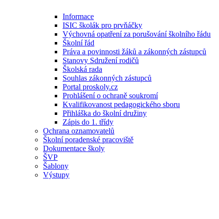
Informace
ISIC školák pro prvňáčky
Výchovná opatření za porušování školního řádu
Školní řád
Práva a povinnosti žáků a zákonných zástupců
Stanovy Sdružení rodičů
Školská rada
Souhlas zákonných zástupců
Portal proskoly.cz
Prohlášení o ochraně soukromí
Kvalifikovanost pedagogického sboru
Přihláška do školní družiny
Zápis do 1. třídy
Ochrana oznamovatelů
Školní poradenské pracoviště
Dokumentace školy
ŠVP
Šablony
Výstupy