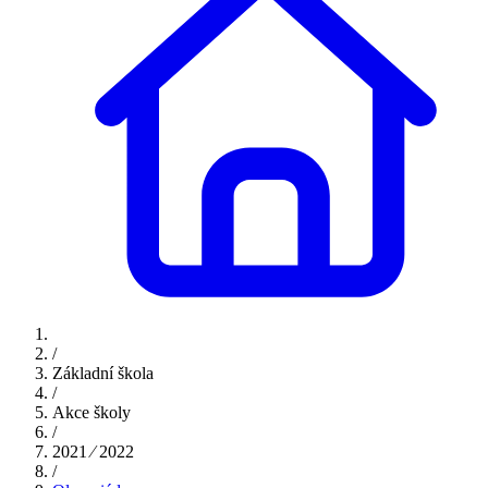
/
Základní škola
/
Akce školy
/
2021 ⁄ 2022
/