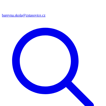
barevna.skola@zstasovice.cz