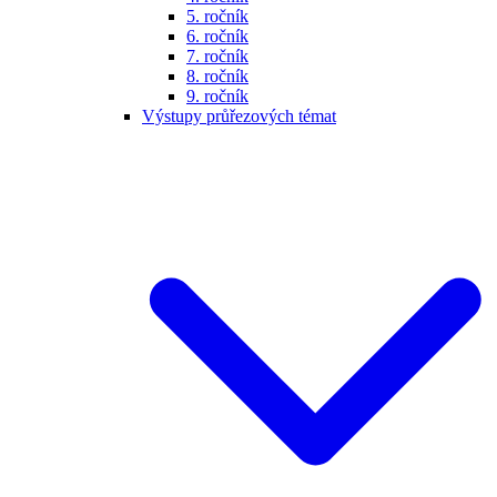
5. ročník
6. ročník
7. ročník
8. ročník
9. ročník
Výstupy průřezových témat