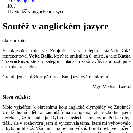
Olympiády
/
Soutěž v anglickém jazyce
Soutěž v anglickém jazyce
okresní kolo
V okresním kole ve Znojmě nás v kategorii starších žáků
reprezentoval
Vojta Balík
, který se umístil na 8. místě, a také
Katka
Trávníčková
, která v kategorii mladších žáků zvítězila a postupuje
do kola krajského.
Gratulujeme a držíme pěsti v dalším jazykovém pokroku!
Mgr. Michael Bartas
Slova vítězky:
Moje vyjádření k okresnímu kolu anglické olympiády ve Znojmě?
Určitě hodně dětí a kandidátů na šampiona, ale rozhodně jsem
nečekala, že to budu já. Byl zde poslech a rozhovor. Poslech byl
těžší, ale v rozhovoru jsem si vylosovala téma, které mi vyhovovalo
a bylo mi blízké. Všichni jsme byli nervózní. Porota byla ve složení