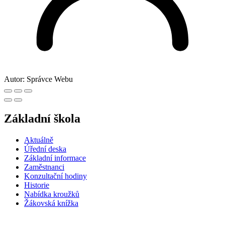
Autor:
Správce Webu
Základní škola
Aktuálně
Úřední deska
Základní informace
Zaměstnanci
Konzultační hodiny
Historie
Nabídka kroužků
Žákovská knížka