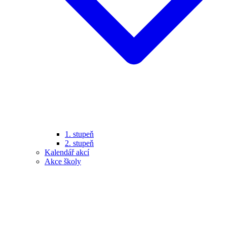
1. stupeň
2. stupeň
Kalendář akcí
Akce školy