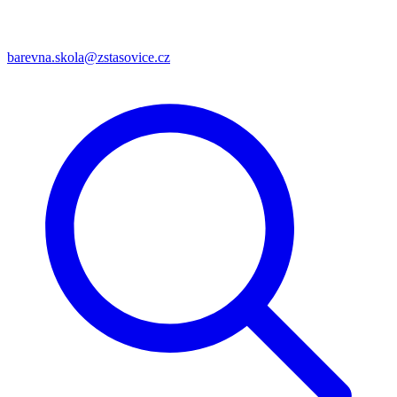
barevna.skola@zstasovice.cz