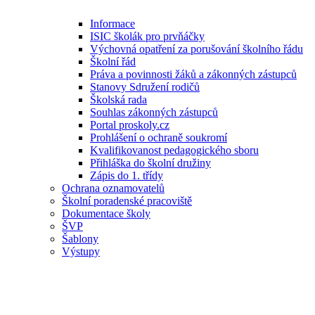
Informace
ISIC školák pro prvňáčky
Výchovná opatření za porušování školního řádu
Školní řád
Práva a povinnosti žáků a zákonných zástupců
Stanovy Sdružení rodičů
Školská rada
Souhlas zákonných zástupců
Portal proskoly.cz
Prohlášení o ochraně soukromí
Kvalifikovanost pedagogického sboru
Přihláška do školní družiny
Zápis do 1. třídy
Ochrana oznamovatelů
Školní poradenské pracoviště
Dokumentace školy
ŠVP
Šablony
Výstupy