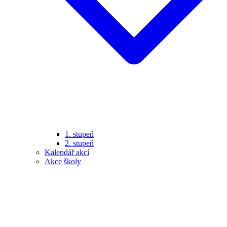
1. stupeň
2. stupeň
Kalendář akcí
Akce školy