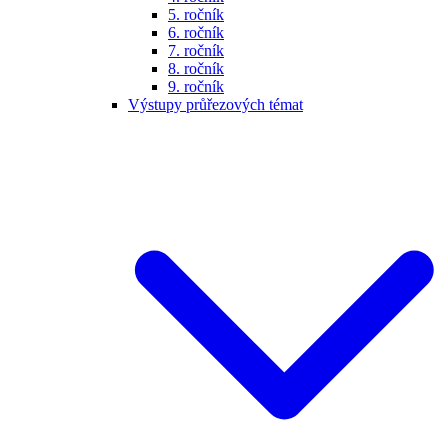
5. ročník
6. ročník
7. ročník
8. ročník
9. ročník
Výstupy průřezových témat