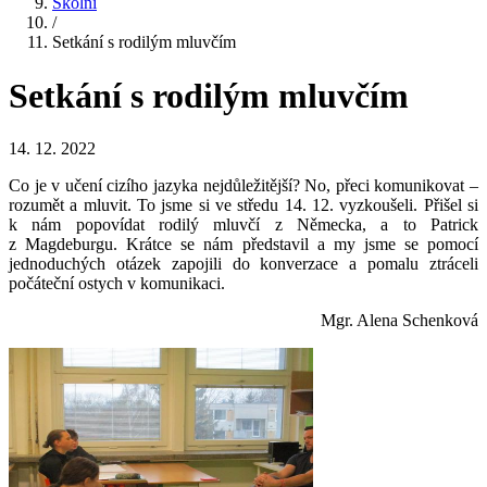
Školní
/
Setkání s rodilým mluvčím
Setkání s rodilým mluvčím
14. 12. 2022
Co je v učení cizího jazyka nejdůležitější? No, přeci komunikovat –
rozumět a mluvit. To jsme si ve středu 14. 12. vyzkoušeli. Přišel si
k nám popovídat rodilý mluvčí z Německa, a to Patrick
z Magdeburgu. Krátce se nám představil a my jsme se pomocí
jednoduchých otázek zapojili do konverzace a pomalu ztráceli
počáteční ostych v komunikaci.
Mgr. Alena Schenková