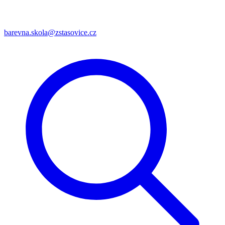
barevna.skola@zstasovice.cz