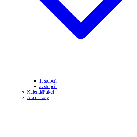
1. stupeň
2. stupeň
Kalendář akcí
Akce školy