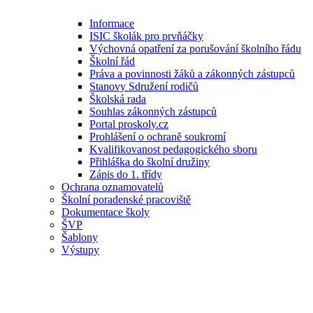
Informace
ISIC školák pro prvňáčky
Výchovná opatření za porušování školního řádu
Školní řád
Práva a povinnosti žáků a zákonných zástupců
Stanovy Sdružení rodičů
Školská rada
Souhlas zákonných zástupců
Portal proskoly.cz
Prohlášení o ochraně soukromí
Kvalifikovanost pedagogického sboru
Přihláška do školní družiny
Zápis do 1. třídy
Ochrana oznamovatelů
Školní poradenské pracoviště
Dokumentace školy
ŠVP
Šablony
Výstupy