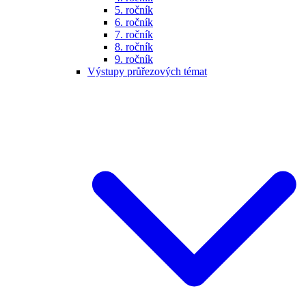
5. ročník
6. ročník
7. ročník
8. ročník
9. ročník
Výstupy průřezových témat