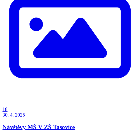
18
30. 4. 2025
Návštěvy MŠ V ZŠ Tasovice