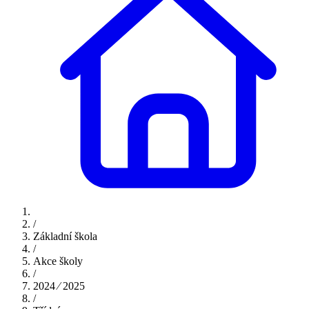
/
Základní škola
/
Akce školy
/
2024 ⁄ 2025
/