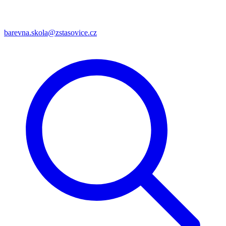
barevna.skola@zstasovice.cz