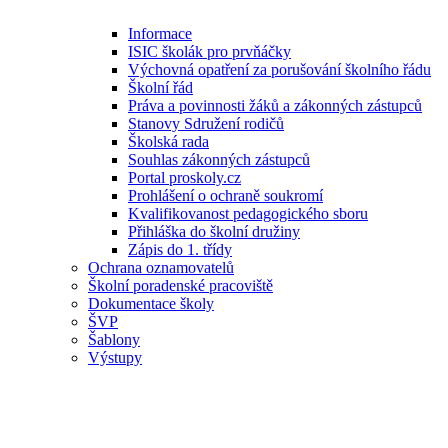
Informace
ISIC školák pro prvňáčky
Výchovná opatření za porušování školního řádu
Školní řád
Práva a povinnosti žáků a zákonných zástupců
Stanovy Sdružení rodičů
Školská rada
Souhlas zákonných zástupců
Portal proskoly.cz
Prohlášení o ochraně soukromí
Kvalifikovanost pedagogického sboru
Přihláška do školní družiny
Zápis do 1. třídy
Ochrana oznamovatelů
Školní poradenské pracoviště
Dokumentace školy
ŠVP
Šablony
Výstupy