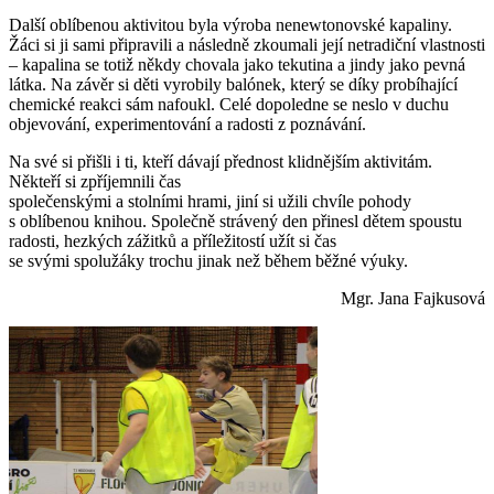
Další oblíbenou aktivitou byla výroba nenewtonovské kapaliny.
Žáci si ji sami připravili a následně zkoumali její netradiční vlastnosti
– kapalina se totiž někdy chovala jako tekutina a jindy jako pevná
látka. Na závěr si děti vyrobily balónek, který se díky probíhající
chemické reakci sám nafoukl. Celé dopoledne se neslo v duchu
objevování, experimentování a radosti z poznávání.
Na své si přišli i ti, kteří dávají přednost klidnějším aktivitám.
Někteří si zpříjemnili čas
společenskými a stolními hrami, jiní si užili chvíle pohody
s oblíbenou knihou. Společně strávený den přinesl dětem spoustu
radosti, hezkých zážitků a příležitostí užít si čas
se svými spolužáky trochu jinak než během běžné výuky.
Mgr. Jana Fajkusová