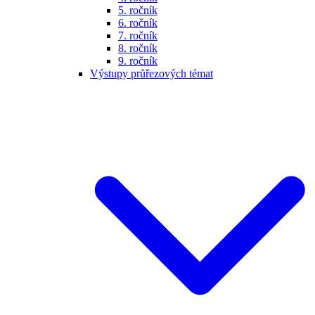
5. ročník
6. ročník
7. ročník
8. ročník
9. ročník
Výstupy průřezových témat