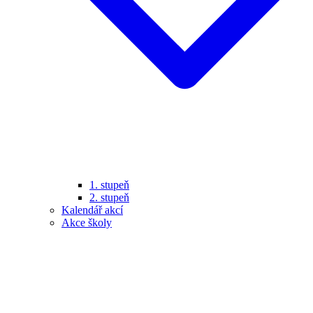
1. stupeň
2. stupeň
Kalendář akcí
Akce školy