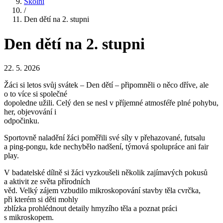
Školní
/
Den dětí na 2. stupni
Den dětí na 2. stupni
22. 5. 2026
Žáci si letos svůj svátek – Den dětí – připomněli o něco dříve, ale
o to více si společné
dopoledne užili. Celý den se nesl v příjemné atmosféře plné pohybu,
her, objevování i
odpočinku.
Sportovně naladění žáci poměřili své síly v přehazované, futsalu
a ping-pongu, kde nechybělo nadšení, týmová spolupráce ani fair
play.
V badatelské dílně si žáci vyzkoušeli několik zajímavých pokusů
a aktivit ze světa přírodních
věd. Velký zájem vzbudilo mikroskopování stavby těla cvrčka,
při kterém si děti mohly
zblízka prohlédnout detaily hmyzího těla a poznat práci
s mikroskopem.