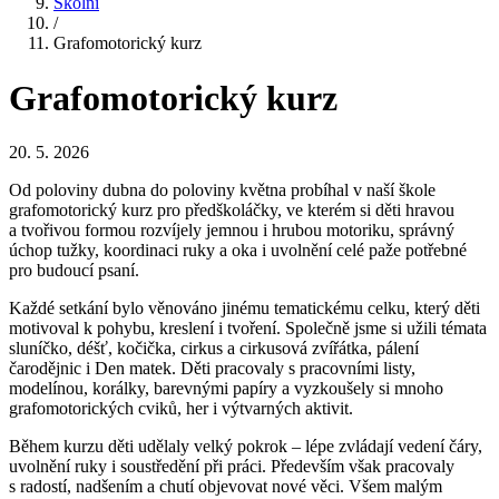
Školní
/
Grafomotorický kurz
Grafomotorický kurz
20. 5. 2026
Od poloviny dubna do poloviny května probíhal v naší škole
grafomotorický kurz pro předškoláčky, ve kterém si děti hravou
a tvořivou formou rozvíjely jemnou i hrubou motoriku, správný
úchop tužky, koordinaci ruky a oka i uvolnění celé paže potřebné
pro budoucí psaní.
Každé setkání bylo věnováno jinému tematickému celku, který děti
motivoval k pohybu, kreslení i tvoření. Společně jsme si užili témata
sluníčko, déšť, kočička, cirkus a cirkusová zvířátka, pálení
čarodějnic i Den matek. Děti pracovaly s pracovními listy,
modelínou, korálky, barevnými papíry a vyzkoušely si mnoho
grafomotorických cviků, her i výtvarných aktivit.
Během kurzu děti udělaly velký pokrok – lépe zvládají vedení čáry,
uvolnění ruky i soustředění při práci. Především však pracovaly
s radostí, nadšením a chutí objevovat nové věci. Všem malým