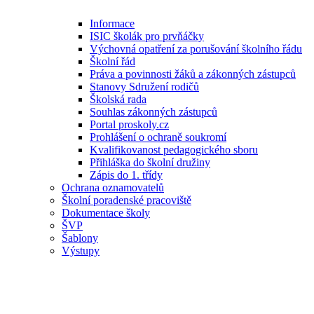
Informace
ISIC školák pro prvňáčky
Výchovná opatření za porušování školního řádu
Školní řád
Práva a povinnosti žáků a zákonných zástupců
Stanovy Sdružení rodičů
Školská rada
Souhlas zákonných zástupců
Portal proskoly.cz
Prohlášení o ochraně soukromí
Kvalifikovanost pedagogického sboru
Přihláška do školní družiny
Zápis do 1. třídy
Ochrana oznamovatelů
Školní poradenské pracoviště
Dokumentace školy
ŠVP
Šablony
Výstupy