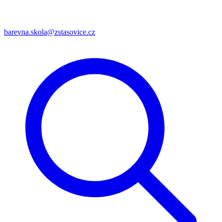
barevna.skola@zstasovice.cz