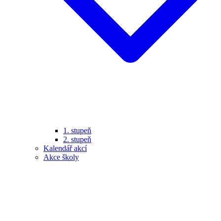
1. stupeň
2. stupeň
Kalendář akcí
Akce školy