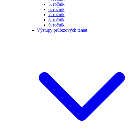
5. ročník
6. ročník
7. ročník
8. ročník
9. ročník
Výstupy průřezových témat