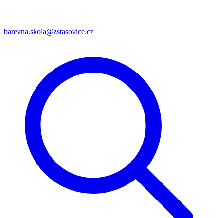
barevna.skola@zstasovice.cz