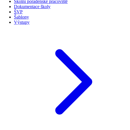
Školní poradenské pracoviště
Dokumentace školy
ŠVP
Šablony
Výstupy