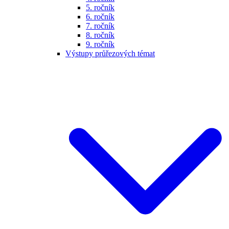
5. ročník
6. ročník
7. ročník
8. ročník
9. ročník
Výstupy průřezových témat