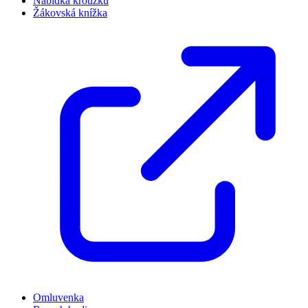
Nabídka kroužků
Žákovská knížka
Omluvenka