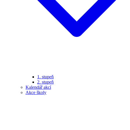
1. stupeň
2. stupeň
Kalendář akcí
Akce školy