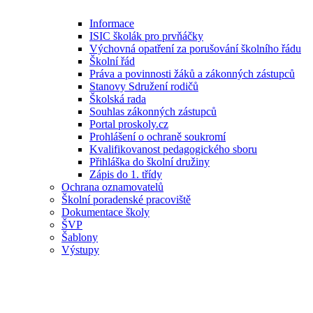
Informace
ISIC školák pro prvňáčky
Výchovná opatření za porušování školního řádu
Školní řád
Práva a povinnosti žáků a zákonných zástupců
Stanovy Sdružení rodičů
Školská rada
Souhlas zákonných zástupců
Portal proskoly.cz
Prohlášení o ochraně soukromí
Kvalifikovanost pedagogického sboru
Přihláška do školní družiny
Zápis do 1. třídy
Ochrana oznamovatelů
Školní poradenské pracoviště
Dokumentace školy
ŠVP
Šablony
Výstupy