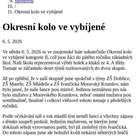
Sportovní
/
Okresní kolo ve vybíjené
Okresní kolo ve vybíjené
6. 5. 2026
Ve středu 6. 5. 2026 se ve znojemské hale uskutečnilo Okresní kolo
ve vybíjené kategorie II, což jsou žáci do pátého ročníku základních
škol. Naši školu reprezentoval výběr holek a kluků ze 4. A třídy.
Turnaje se zúčastnilo deset týmů rozlosovaných do dvou skupin.
Již po zjištění, že v naší skupině jsme společně s týmy ZŠ Dobšice,
ZŠ Mareše, ZŠ Mládeže a ZŠ Ivančická Moravský Krumlov, nám
bylo jasné, že naše šance jsou mizivé. Jedinou neznámou pro nás
bylo mužstvo z Moravského Krumlova, neboť ostatní mužstva jsou
semifinalisté, finalisté i celkoví vítězové tohoto turnaje z předešlých
ročníků.
Podle očekávání náš o rok mladší tým neměl šanci a všechny zápasy
s těmito soupeři prohrál. Jediným mužstvem, se kterým jsme
dokázali sehrát vyrovnanou partii, byl již zmíněný tým Ivančická.
Do tohoto zápasu jsme ale bohužel kvůli nekázni některých hráčů