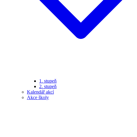
1. stupeň
2. stupeň
Kalendář akcí
Akce školy