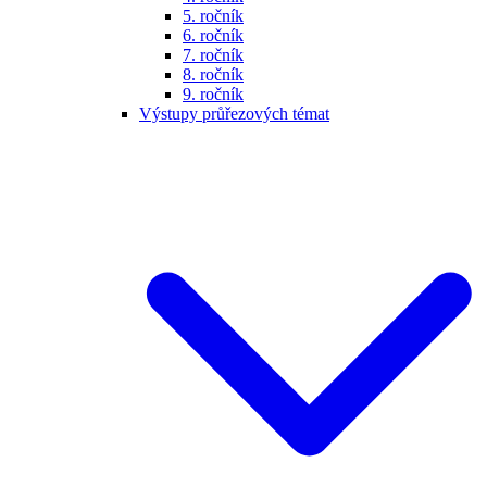
5. ročník
6. ročník
7. ročník
8. ročník
9. ročník
Výstupy průřezových témat