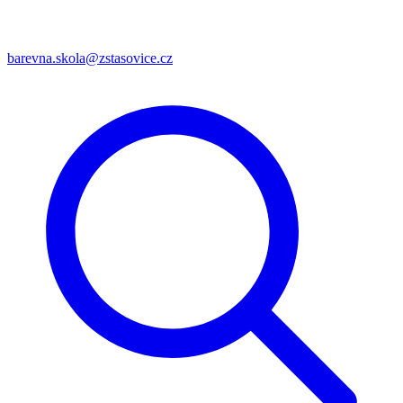
barevna.skola@zstasovice.cz