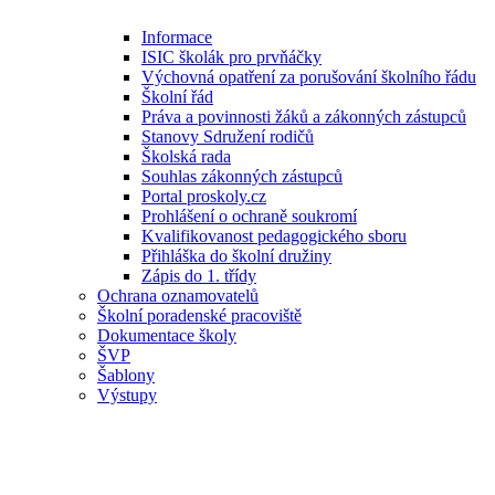
Informace
ISIC školák pro prvňáčky
Výchovná opatření za porušování školního řádu
Školní řád
Práva a povinnosti žáků a zákonných zástupců
Stanovy Sdružení rodičů
Školská rada
Souhlas zákonných zástupců
Portal proskoly.cz
Prohlášení o ochraně soukromí
Kvalifikovanost pedagogického sboru
Přihláška do školní družiny
Zápis do 1. třídy
Ochrana oznamovatelů
Školní poradenské pracoviště
Dokumentace školy
ŠVP
Šablony
Výstupy