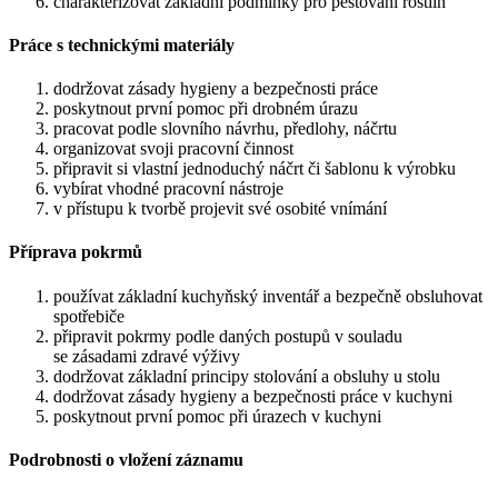
charakterizovat základní podmínky pro pěstování rostlin
Práce s technickými materiály
dodržovat zásady hygieny a bezpečnosti práce
poskytnout první pomoc při drobném úrazu
pracovat podle slovního návrhu, předlohy, náčrtu
organizovat svoji pracovní činnost
připravit si vlastní jednoduchý náčrt či šablonu k výrobku
vybírat vhodné pracovní nástroje
v přístupu k tvorbě projevit své osobité vnímání
Příprava pokrmů
používat základní kuchyňský inventář a bezpečně obsluhovat
spotřebiče
připravit pokrmy podle daných postupů v souladu
se zásadami zdravé výživy
dodržovat základní principy stolování a obsluhy u stolu
dodržovat zásady hygieny a bezpečnosti práce v kuchyni
poskytnout první pomoc při úrazech v kuchyni
Podrobnosti o vložení záznamu