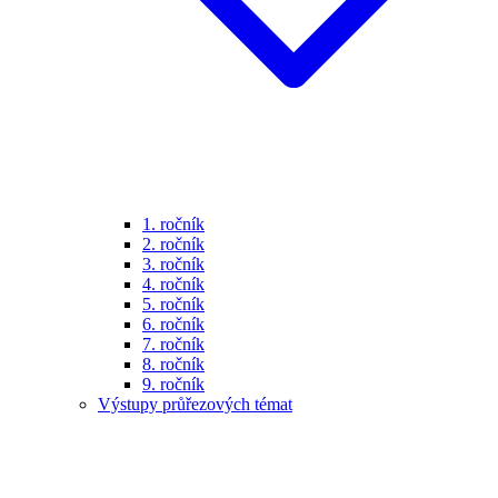
1. ročník
2. ročník
3. ročník
4. ročník
5. ročník
6. ročník
7. ročník
8. ročník
9. ročník
Výstupy průřezových témat