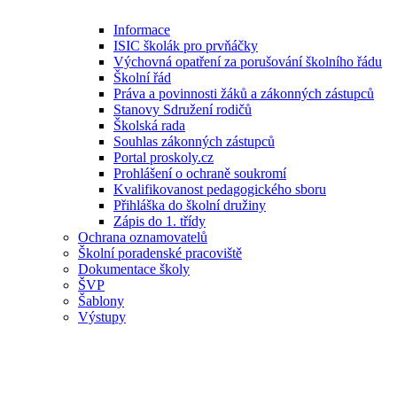
Informace
ISIC školák pro prvňáčky
Výchovná opatření za porušování školního řádu
Školní řád
Práva a povinnosti žáků a zákonných zástupců
Stanovy Sdružení rodičů
Školská rada
Souhlas zákonných zástupců
Portal proskoly.cz
Prohlášení o ochraně soukromí
Kvalifikovanost pedagogického sboru
Přihláška do školní družiny
Zápis do 1. třídy
Ochrana oznamovatelů
Školní poradenské pracoviště
Dokumentace školy
ŠVP
Šablony
Výstupy