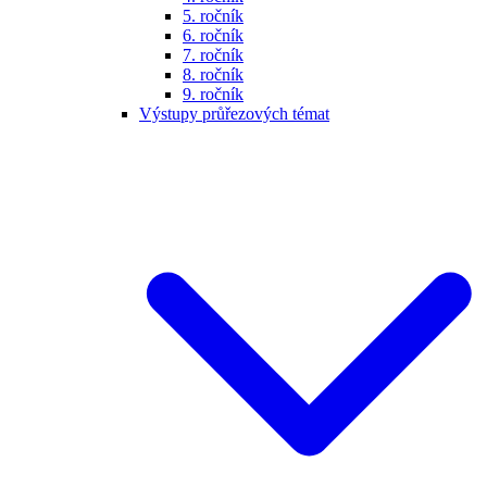
5. ročník
6. ročník
7. ročník
8. ročník
9. ročník
Výstupy průřezových témat