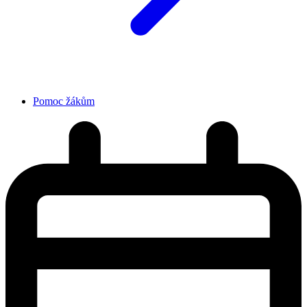
Pomoc žákům