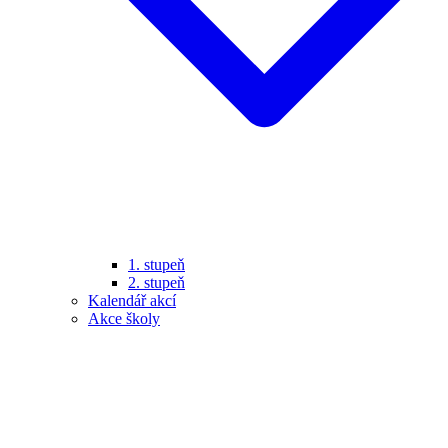
1. stupeň
2. stupeň
Kalendář akcí
Akce školy