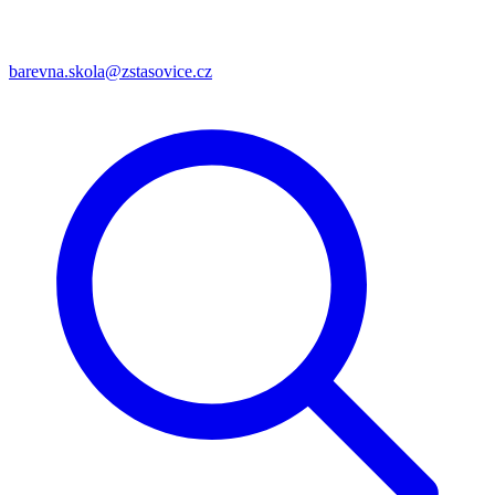
barevna.skola@zstasovice.cz