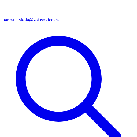
barevna.skola@zstasovice.cz