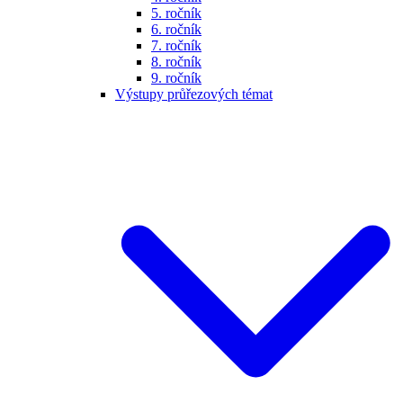
5. ročník
6. ročník
7. ročník
8. ročník
9. ročník
Výstupy průřezových témat