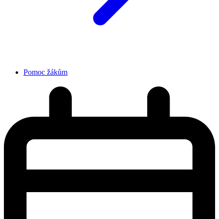
Pomoc žákům