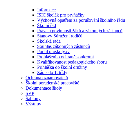
Informace
ISIC školák pro prvňáčky
Výchovná opatření za porušování školního řádu
Školní řád
Práva a povinnosti žáků a zákonných zástupců
Stanovy Sdružení rodičů
Školská rada
Souhlas zákonných zástupců
Portal proskoly.cz
Prohlášení o ochraně soukromí
Kvalifikovanost pedagogického sboru
Přihláška do školní družiny
Zápis do 1. třídy
Ochrana oznamovatelů
Školní poradenské pracoviště
Dokumentace školy
ŠVP
Šablony
Výstupy