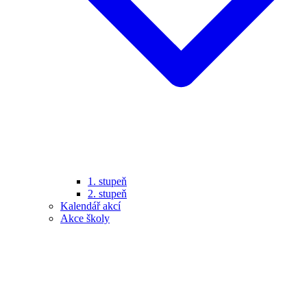
1. stupeň
2. stupeň
Kalendář akcí
Akce školy