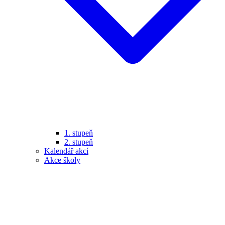
1. stupeň
2. stupeň
Kalendář akcí
Akce školy