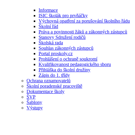
Informace
ISIC školák pro prvňáčky
Výchovná opatření za porušování školního řádu
Školní řád
Práva a povinnosti žáků a zákonných zástupců
Stanovy Sdružení rodičů
Školská rada
Souhlas zákonných zástupců
Portal proskoly.cz
Prohlášení o ochraně soukromí
Kvalifikovanost pedagogického sboru
Přihláška do školní družiny
Zápis do 1. třídy
Ochrana oznamovatelů
Školní poradenské pracoviště
Dokumentace školy
ŠVP
Šablony
Výstupy