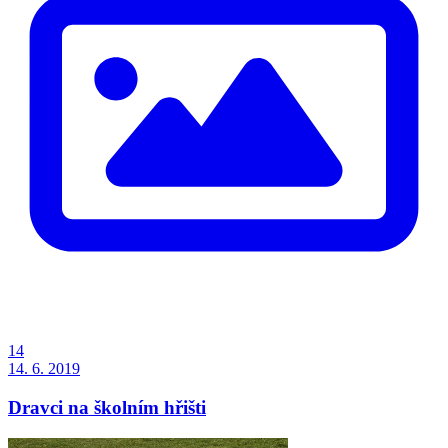
14
14. 6. 2019
Dravci na školním hřišti