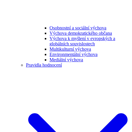
Osobnostní a sociální výchova
Výchova demokratického občana
Výchova k myšlení v evropských a
globálních souvislostech
Multikulturní výchova
Environmentální výchova
Mediální výchova
Pravidla hodnocení