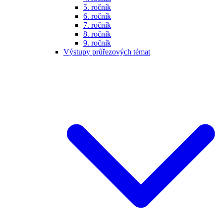
5. ročník
6. ročník
7. ročník
8. ročník
9. ročník
Výstupy průřezových témat