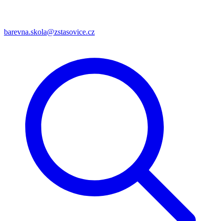
barevna.skola@zstasovice.cz