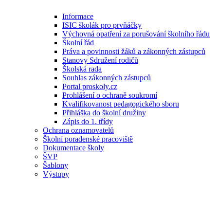
Informace
ISIC školák pro prvňáčky
Výchovná opatření za porušování školního řádu
Školní řád
Práva a povinnosti žáků a zákonných zástupců
Stanovy Sdružení rodičů
Školská rada
Souhlas zákonných zástupců
Portal proskoly.cz
Prohlášení o ochraně soukromí
Kvalifikovanost pedagogického sboru
Přihláška do školní družiny
Zápis do 1. třídy
Ochrana oznamovatelů
Školní poradenské pracoviště
Dokumentace školy
ŠVP
Šablony
Výstupy