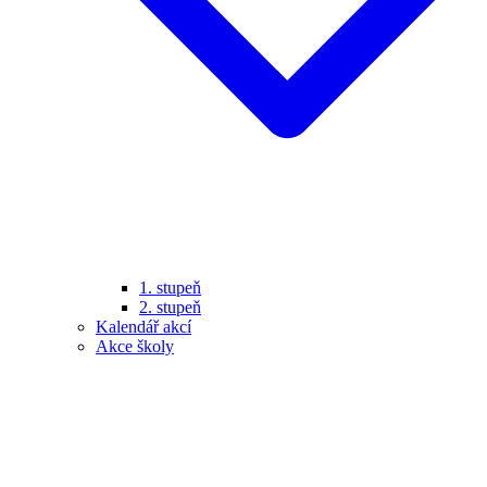
1. stupeň
2. stupeň
Kalendář akcí
Akce školy