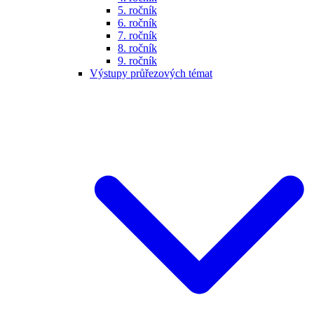
5. ročník
6. ročník
7. ročník
8. ročník
9. ročník
Výstupy průřezových témat