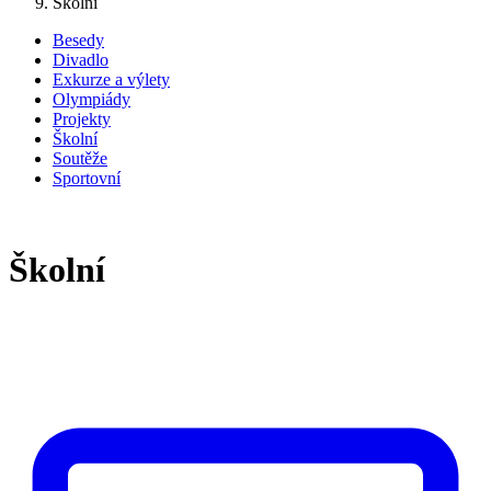
Školní
Besedy
Divadlo
Exkurze a výlety
Olympiády
Projekty
Školní
Soutěže
Sportovní
Školní