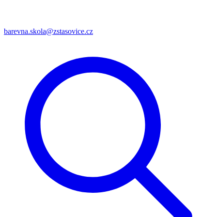
barevna.skola@zstasovice.cz