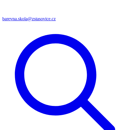
barevna.skola@zstasovice.cz