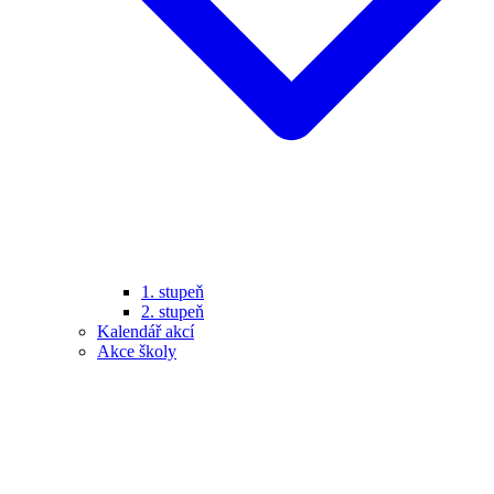
1. stupeň
2. stupeň
Kalendář akcí
Akce školy