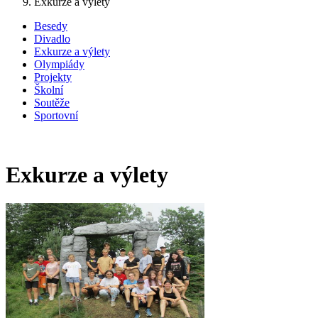
Exkurze a výlety
Besedy
Divadlo
Exkurze a výlety
Olympiády
Projekty
Školní
Soutěže
Sportovní
Exkurze a výlety