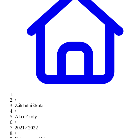
/
Základní škola
/
Akce školy
/
2021 ⁄ 2022
/