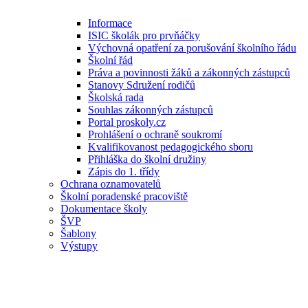
Informace
ISIC školák pro prvňáčky
Výchovná opatření za porušování školního řádu
Školní řád
Práva a povinnosti žáků a zákonných zástupců
Stanovy Sdružení rodičů
Školská rada
Souhlas zákonných zástupců
Portal proskoly.cz
Prohlášení o ochraně soukromí
Kvalifikovanost pedagogického sboru
Přihláška do školní družiny
Zápis do 1. třídy
Ochrana oznamovatelů
Školní poradenské pracoviště
Dokumentace školy
ŠVP
Šablony
Výstupy