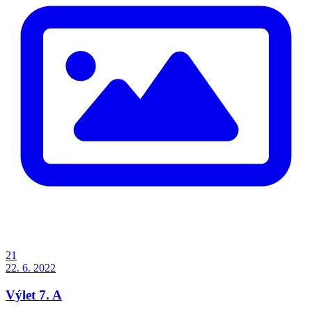
21
22. 6. 2022
Výlet 7. A