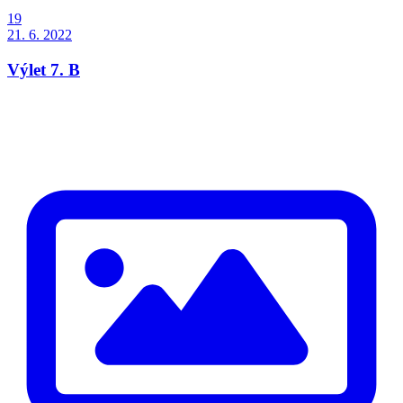
19
21. 6. 2022
Výlet 7. B