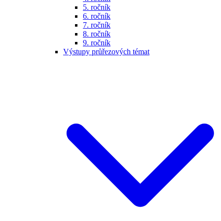
5. ročník
6. ročník
7. ročník
8. ročník
9. ročník
Výstupy průřezových témat