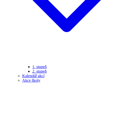
1. stupeň
2. stupeň
Kalendář akcí
Akce školy