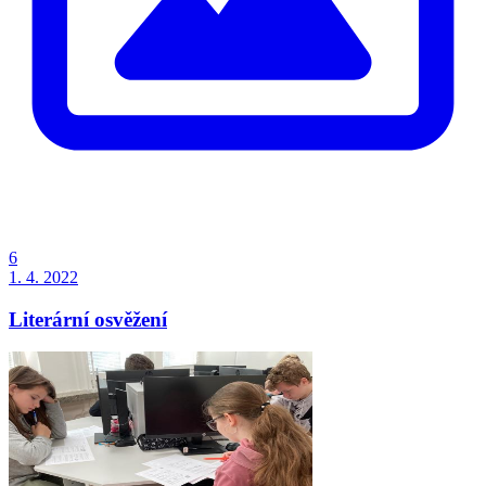
6
1. 4. 2022
Literární osvěžení