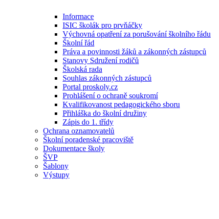
Informace
ISIC školák pro prvňáčky
Výchovná opatření za porušování školního řádu
Školní řád
Práva a povinnosti žáků a zákonných zástupců
Stanovy Sdružení rodičů
Školská rada
Souhlas zákonných zástupců
Portal proskoly.cz
Prohlášení o ochraně soukromí
Kvalifikovanost pedagogického sboru
Přihláška do školní družiny
Zápis do 1. třídy
Ochrana oznamovatelů
Školní poradenské pracoviště
Dokumentace školy
ŠVP
Šablony
Výstupy