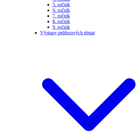
5. ročník
6. ročník
7. ročník
8. ročník
9. ročník
Výstupy průřezových témat