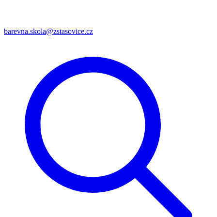
barevna.skola@zstasovice.cz