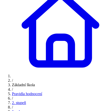
/
Základní škola
/
Pravidla hodnocení
/
2. stupeň
/