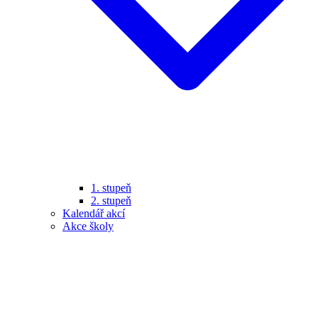
1. stupeň
2. stupeň
Kalendář akcí
Akce školy