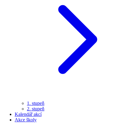
1. stupeň
2. stupeň
Kalendář akcí
Akce školy