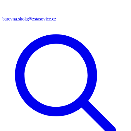
barevna.skola@zstasovice.cz