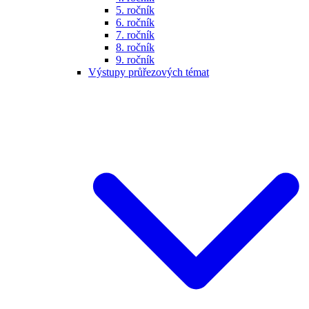
5. ročník
6. ročník
7. ročník
8. ročník
9. ročník
Výstupy průřezových témat