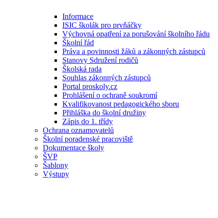
Informace
ISIC školák pro prvňáčky
Výchovná opatření za porušování školního řádu
Školní řád
Práva a povinnosti žáků a zákonných zástupců
Stanovy Sdružení rodičů
Školská rada
Souhlas zákonných zástupců
Portal proskoly.cz
Prohlášení o ochraně soukromí
Kvalifikovanost pedagogického sboru
Přihláška do školní družiny
Zápis do 1. třídy
Ochrana oznamovatelů
Školní poradenské pracoviště
Dokumentace školy
ŠVP
Šablony
Výstupy