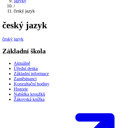
Jazyky
/
český jazyk
český jazyk
český jazyk
Základní škola
Aktuálně
Úřední deska
Základní informace
Zaměstnanci
Konzultační hodiny
Historie
Nabídka kroužků
Žákovská knížka