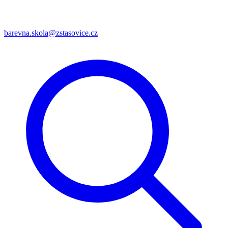
barevna.skola@zstasovice.cz