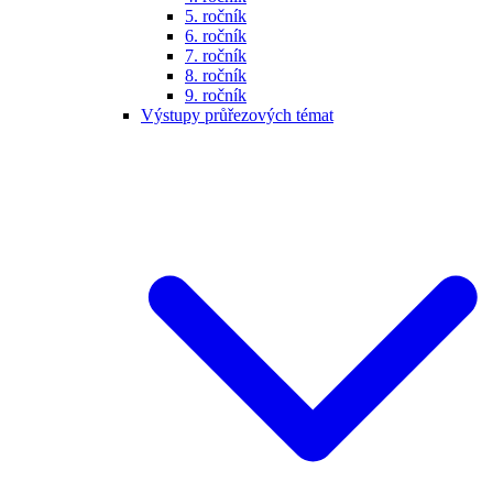
5. ročník
6. ročník
7. ročník
8. ročník
9. ročník
Výstupy průřezových témat