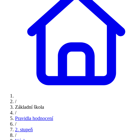
/
Základní škola
/
Pravidla hodnocení
/
2. stupeň
/