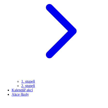
1. stupeň
2. stupeň
Kalendář akcí
Akce školy