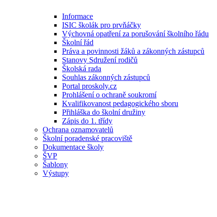
Informace
ISIC školák pro prvňáčky
Výchovná opatření za porušování školního řádu
Školní řád
Práva a povinnosti žáků a zákonných zástupců
Stanovy Sdružení rodičů
Školská rada
Souhlas zákonných zástupců
Portal proskoly.cz
Prohlášení o ochraně soukromí
Kvalifikovanost pedagogického sboru
Přihláška do školní družiny
Zápis do 1. třídy
Ochrana oznamovatelů
Školní poradenské pracoviště
Dokumentace školy
ŠVP
Šablony
Výstupy