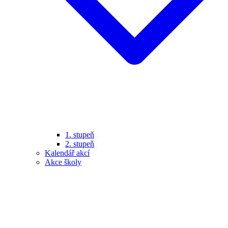
1. stupeň
2. stupeň
Kalendář akcí
Akce školy