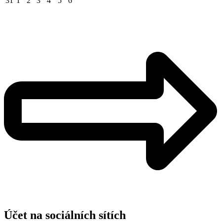
31
1
2
3
4
5
6
Účet na sociálních sítích