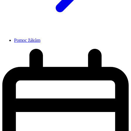
Pomoc žákům