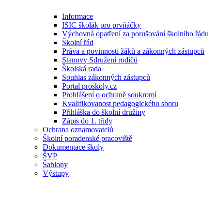
Informace
ISIC školák pro prvňáčky
Výchovná opatření za porušování školního řádu
Školní řád
Práva a povinnosti žáků a zákonných zástupců
Stanovy Sdružení rodičů
Školská rada
Souhlas zákonných zástupců
Portal proskoly.cz
Prohlášení o ochraně soukromí
Kvalifikovanost pedagogického sboru
Přihláška do školní družiny
Zápis do 1. třídy
Ochrana oznamovatelů
Školní poradenské pracoviště
Dokumentace školy
ŠVP
Šablony
Výstupy