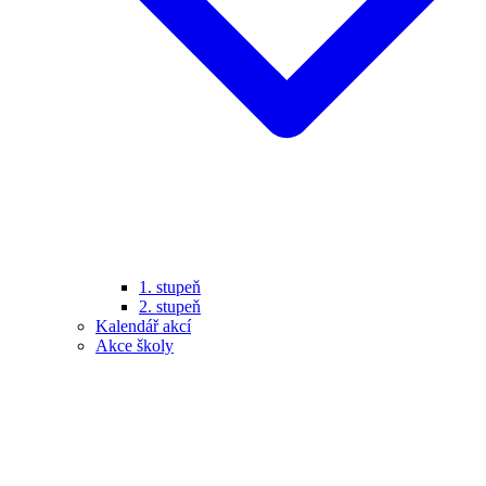
1. stupeň
2. stupeň
Kalendář akcí
Akce školy