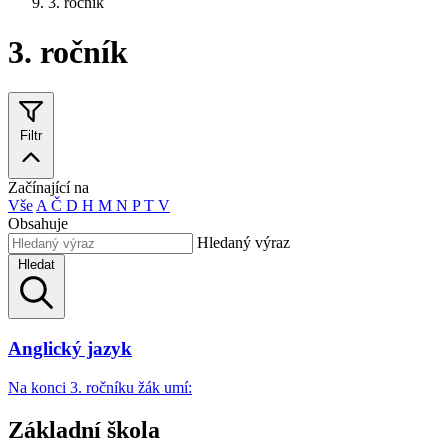
3. ročník
3. ročník
Filtr
Začínající na
Vše
A
Č
D
H
M
N
P
T
V
Obsahuje
Hledaný výraz
Hledat
Anglický jazyk
Na konci 3. ročníku žák umí:
Základní škola