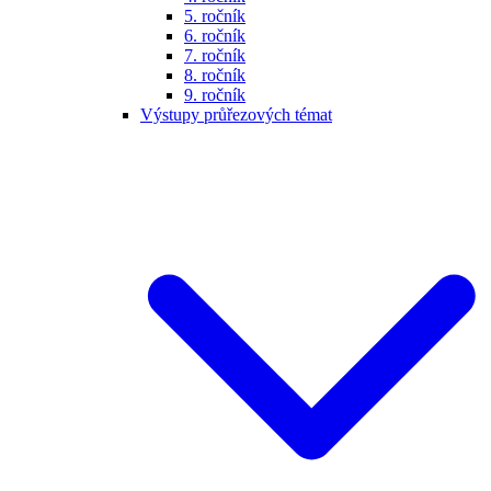
5. ročník
6. ročník
7. ročník
8. ročník
9. ročník
Výstupy průřezových témat