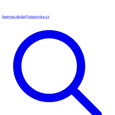
barevna.skola@zstasovice.cz