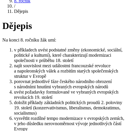
8. ročník
/
Dějepis
Dějepis
Na konci 8. ročníku žák umí:
v příkladech uvést podstatné změny (ekonomické, sociální,
politické a kulturní), které charakterizují modernizaci
společnosti v průběhu 18. století
najít souvislost mezi událostmi francouzské revoluce
a napoleonských válek a rozbitím starých společenských
struktur v Evropě
porovnat jednotlivé fáze českého národního obrození
s národními hnutími vybraných evropských národů
uvést požadavky formulované ve vybraných evropských
revolucích 19. století
doložit příklady základních politických proudů 2. poloviny
19. století (konzervativismus, liberalismus, demokratimus,
socialismus)
vysvětlit rozdílné tempo modernizace v evropských zemích,
v jeho důsledku nerovnoměrnost vývoje jednotlivých částí
Evropy