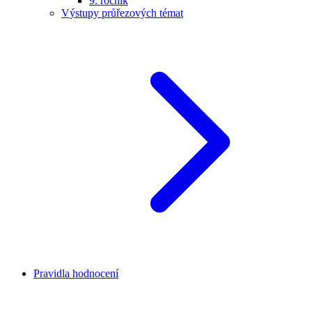
9. ročník
Výstupy průřezových témat
Pravidla hodnocení