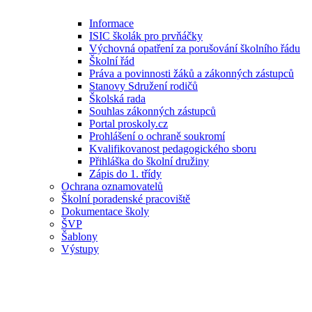
Informace
ISIC školák pro prvňáčky
Výchovná opatření za porušování školního řádu
Školní řád
Práva a povinnosti žáků a zákonných zástupců
Stanovy Sdružení rodičů
Školská rada
Souhlas zákonných zástupců
Portal proskoly.cz
Prohlášení o ochraně soukromí
Kvalifikovanost pedagogického sboru
Přihláška do školní družiny
Zápis do 1. třídy
Ochrana oznamovatelů
Školní poradenské pracoviště
Dokumentace školy
ŠVP
Šablony
Výstupy