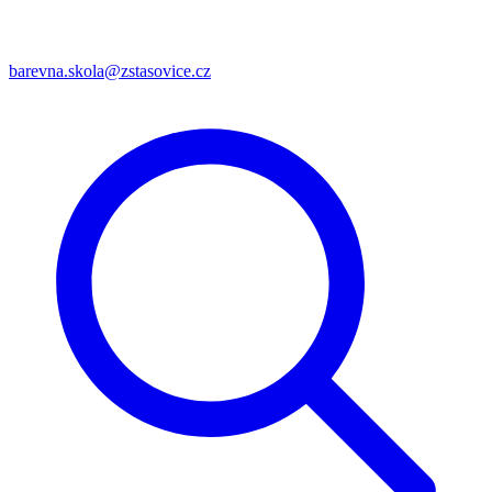
barevna.skola@zstasovice.cz