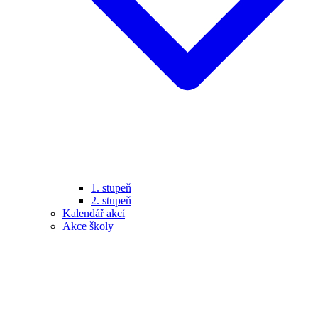
1. stupeň
2. stupeň
Kalendář akcí
Akce školy