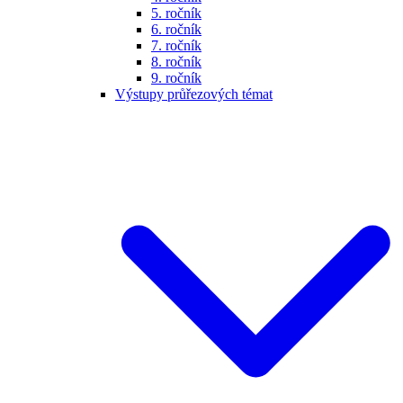
5. ročník
6. ročník
7. ročník
8. ročník
9. ročník
Výstupy průřezových témat