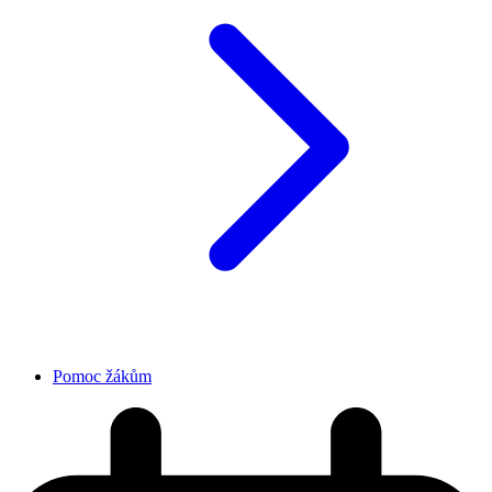
Pomoc žákům