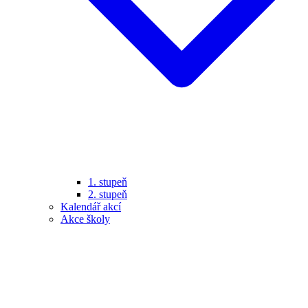
1. stupeň
2. stupeň
Kalendář akcí
Akce školy