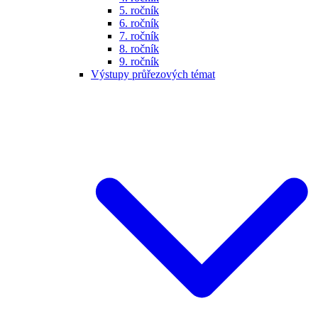
5. ročník
6. ročník
7. ročník
8. ročník
9. ročník
Výstupy průřezových témat