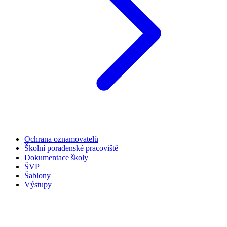
Ochrana oznamovatelů
Školní poradenské pracoviště
Dokumentace školy
ŠVP
Šablony
Výstupy