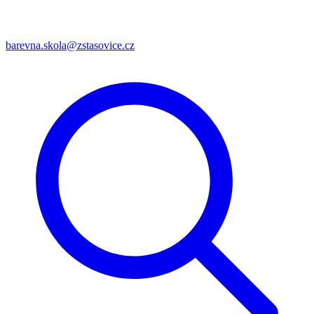
barevna.skola@zstasovice.cz