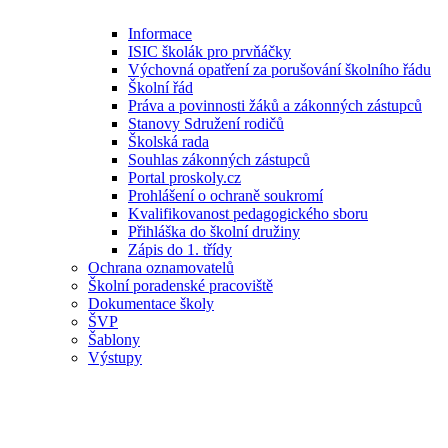
Informace
ISIC školák pro prvňáčky
Výchovná opatření za porušování školního řádu
Školní řád
Práva a povinnosti žáků a zákonných zástupců
Stanovy Sdružení rodičů
Školská rada
Souhlas zákonných zástupců
Portal proskoly.cz
Prohlášení o ochraně soukromí
Kvalifikovanost pedagogického sboru
Přihláška do školní družiny
Zápis do 1. třídy
Ochrana oznamovatelů
Školní poradenské pracoviště
Dokumentace školy
ŠVP
Šablony
Výstupy