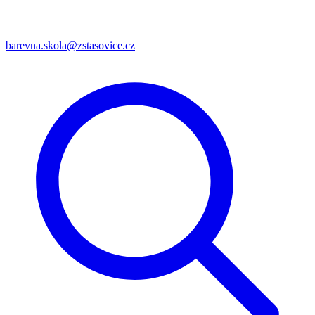
barevna.skola@zstasovice.cz