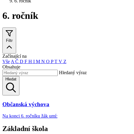
6. ročník
6. ročník
Filtr
Začínající na
Vše
A
Č
D
F
H
I
M
N
O
P
T
V
Z
Obsahuje
Hledaný výraz
Hledat
Občanská výchova
Na konci 6. ročníku žák umí:
Základní škola