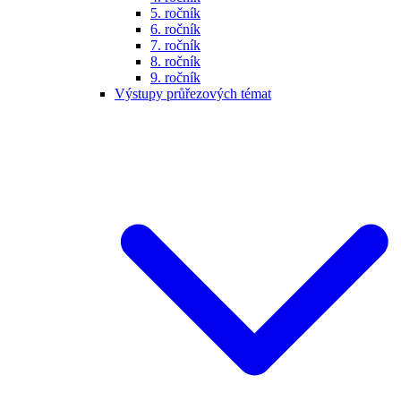
5. ročník
6. ročník
7. ročník
8. ročník
9. ročník
Výstupy průřezových témat