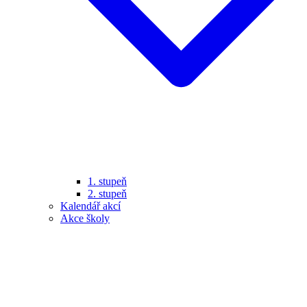
1. stupeň
2. stupeň
Kalendář akcí
Akce školy