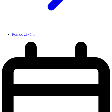
Pomoc žákům