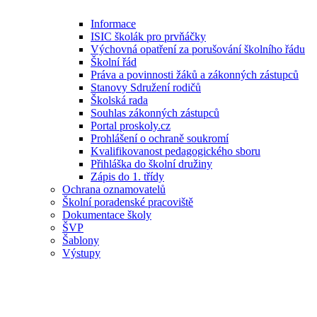
Informace
ISIC školák pro prvňáčky
Výchovná opatření za porušování školního řádu
Školní řád
Práva a povinnosti žáků a zákonných zástupců
Stanovy Sdružení rodičů
Školská rada
Souhlas zákonných zástupců
Portal proskoly.cz
Prohlášení o ochraně soukromí
Kvalifikovanost pedagogického sboru
Přihláška do školní družiny
Zápis do 1. třídy
Ochrana oznamovatelů
Školní poradenské pracoviště
Dokumentace školy
ŠVP
Šablony
Výstupy