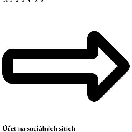
31
1
2
3
4
5
6
Účet na sociálních sítích