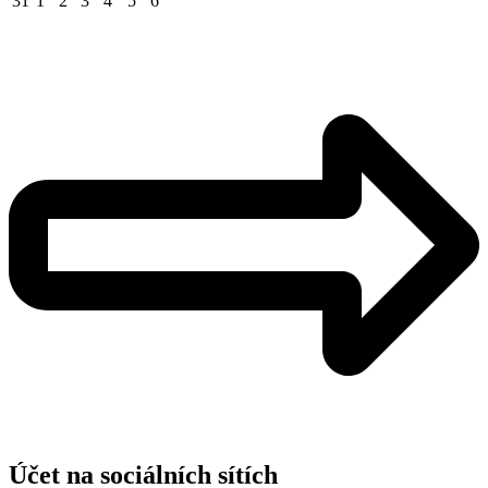
31
1
2
3
4
5
6
Účet na sociálních sítích