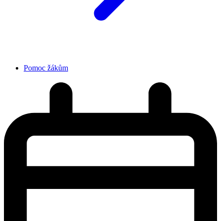
Pomoc žákům