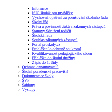
Informace
ISIC školák pro prvňáčky
Výchovná opatření za porušování školního řádu
Školní řád
Práva a povinnosti žáků a zákonných zástupců
Stanovy Sdružení rodičů
Školská rada
Souhlas zákonných zástupců
Portal proskoly.cz
Prohlášení o ochraně soukromí
Kvalifikovanost pedagogického sboru
Přihláška do školní družiny
Zápis do 1. třídy
Ochrana oznamovatelů
Školní poradenské pracoviště
Dokumentace školy
ŠVP
Šablony
Výstupy