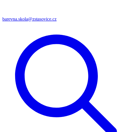
barevna.skola@zstasovice.cz