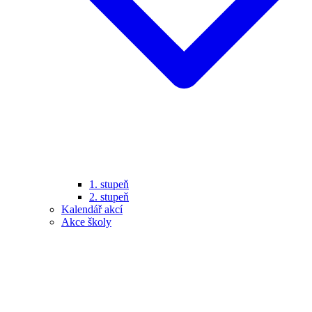
1. stupeň
2. stupeň
Kalendář akcí
Akce školy