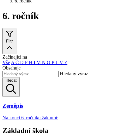
6. ročník
6. ročník
Filtr
Začínající na
Vše
A
Č
D
F
H
I
M
N
O
P
T
V
Z
Obsahuje
Hledaný výraz
Hledat
Zeměpis
Na konci 6. ročníku žák umí:
Základní škola