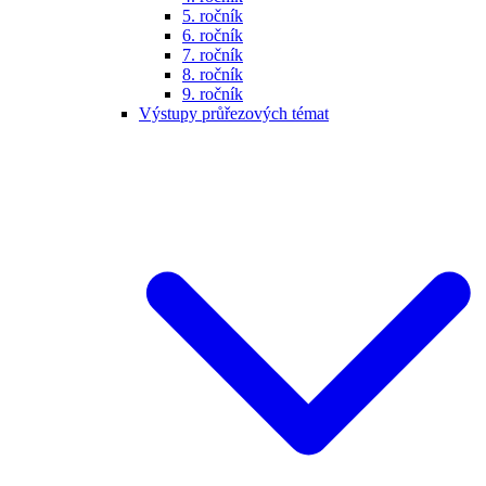
5. ročník
6. ročník
7. ročník
8. ročník
9. ročník
Výstupy průřezových témat