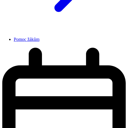
Pomoc žákům