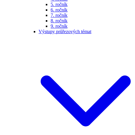
5. ročník
6. ročník
7. ročník
8. ročník
9. ročník
Výstupy průřezových témat