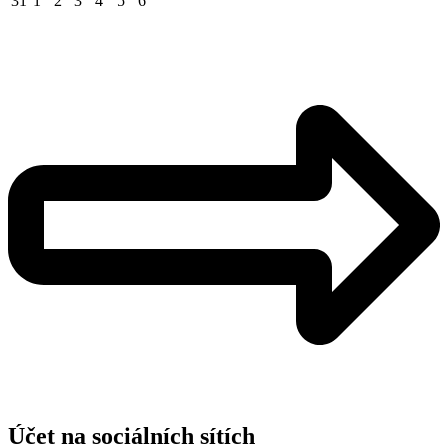
31
1
2
3
4
5
6
Účet na sociálních sítích