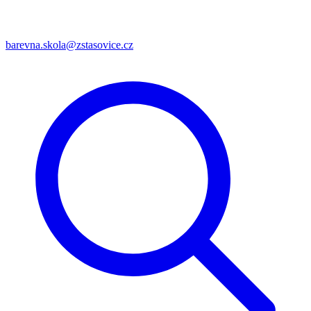
barevna.skola@zstasovice.cz