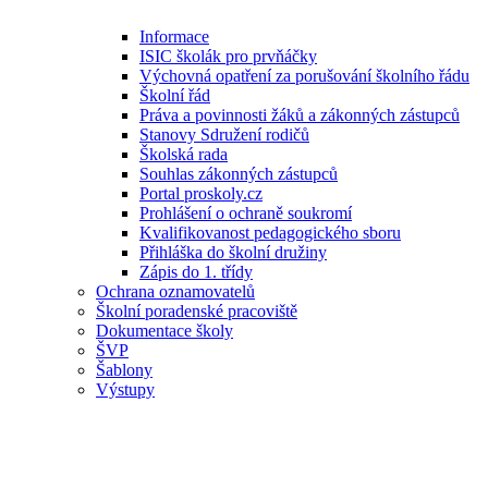
Informace
ISIC školák pro prvňáčky
Výchovná opatření za porušování školního řádu
Školní řád
Práva a povinnosti žáků a zákonných zástupců
Stanovy Sdružení rodičů
Školská rada
Souhlas zákonných zástupců
Portal proskoly.cz
Prohlášení o ochraně soukromí
Kvalifikovanost pedagogického sboru
Přihláška do školní družiny
Zápis do 1. třídy
Ochrana oznamovatelů
Školní poradenské pracoviště
Dokumentace školy
ŠVP
Šablony
Výstupy