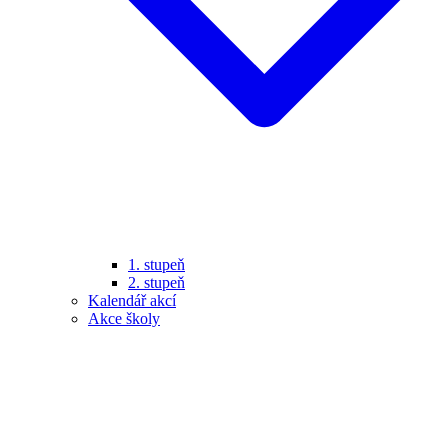
1. stupeň
2. stupeň
Kalendář akcí
Akce školy