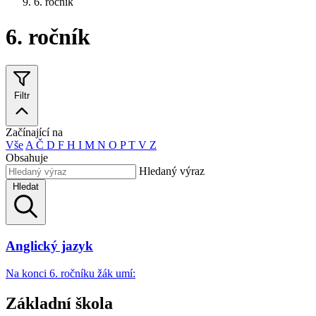
6. ročník
6. ročník
Filtr
Začínající na
Vše
A
Č
D
F
H
I
M
N
O
P
T
V
Z
Obsahuje
Hledaný výraz
Hledat
Anglický jazyk
Na konci 6. ročníku žák umí:
Základní škola